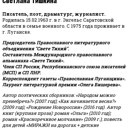
Писатель, поэт, драматург, журналист.
Родилась 15.02.1963 г. в г. Энгельс Саратовской
области в семье военного. С 1975 года проживает в
г. Луганске.
Председатель Православного литературного
объединения "Свете Тихий".
Составитель Международного православного
альманаха «Свете Тихий».
Член СП России, Республиканского союза писателей
(МСП) и СП ЛНР.
Корреспондент газеты «Православная Луганщина»
.
Лауреат литературной премии «Олега Бишерева».
Автор поэтических сборников: «Народом можно
пренебречь?» (2007 год); «Как начинается весна?»
(2009 год); «Рождение Новороссии» (2016 год).
Автор
книг (крупная проза): роман «Ольга» (2010 год);
роман «Красноречивое молчание» (2009 г.); повесть
для детей «МИРАЖИ на дорогах + детские