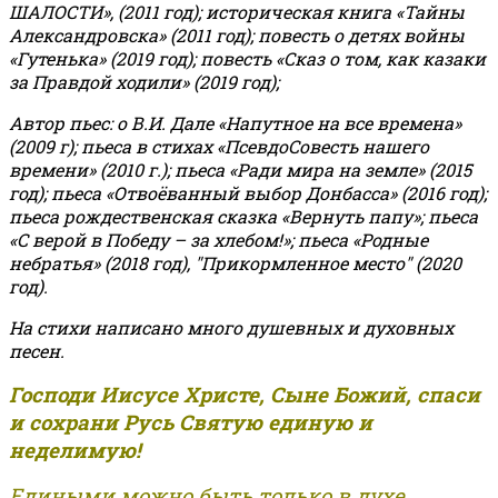
ШАЛОСТИ», (2011 год); историческая книга «Тайны
Александровска» (2011 год); повесть о детях войны
«Гутенька» (2019 год); повесть «Сказ о том, как казаки
за Правдой ходили» (2019 год);
Автор пьес: о В.И. Дале «Напутное на все времена»
(2009 г); пьеса в стихах «ПсевдоСовесть нашего
времени» (2010 г.); пьеса «Ради мира на земле» (2015
год); пьеса «Отвоёванный выбор Донбасса» (2016 год);
пьеса рождественская сказка «Вернуть папу»; пьеса
«С верой в Победу – за хлебом!»
;
пьеса «Родные
небратья» (2018 год), "Прикормленное место" (2020
год).
На стихи написано много душевных и духовных
песен.
Господи Иисусе Христе, Сыне Божий, спаси
и сохрани Русь Святую единую и
неделимую!
Едиными можно быть только в духе,