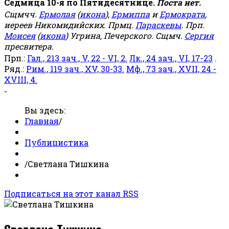
Седмица 10-я по Пятидесятнице.
Поста нет.
Сщмчч.
Ермолая
(
икона
),
Ермиппа
и
Ермократа
,
иереев Никомидийских. Прмц.
Параскевы
. Прп.
Моисея
(
икона
) Угрина, Печерского. Сщмч.
Сергия
пресвитера.
Прп.:
Гал., 213 зач., V, 22 - VI, 2.
Лк., 24 зач., VI, 17-23
.
Ряд.:
Рим., 119 зач., XV, 30-33.
Мф., 73 зач., XVII, 24 -
XVIII, 4.
-
Вы здесь:
Главная
/
Публицистика
/
Светлана Тишкина
Подписаться на этот канал RSS
Светлана Тишкина