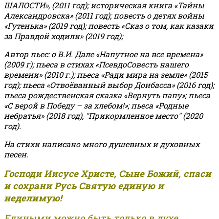
ШАЛОСТИ», (2011 год); историческая книга «Тайны
Александровска» (2011 год); повесть о детях войны
«Гутенька» (2019 год); повесть «Сказ о том, как казаки
за Правдой ходили» (2019 год);
Автор пьес: о В.И. Дале «Напутное на все времена»
(2009 г); пьеса в стихах «ПсевдоСовесть нашего
времени» (2010 г.); пьеса «Ради мира на земле» (2015
год); пьеса «Отвоёванный выбор Донбасса» (2016 год);
пьеса рождественская сказка «Вернуть папу»; пьеса
«С верой в Победу – за хлебом!»
;
пьеса «Родные
небратья» (2018 год), "Прикормленное место" (2020
год).
На стихи написано много душевных и духовных
песен.
Господи Иисусе Христе, Сыне Божий, спаси
и сохрани Русь Святую единую и
неделимую!
Едиными можно быть только в духе,