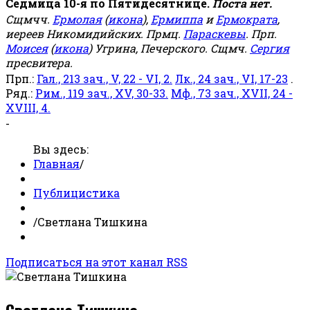
Седмица 10-я по Пятидесятнице.
Поста нет.
Сщмчч.
Ермолая
(
икона
),
Ермиппа
и
Ермократа
,
иереев Никомидийских. Прмц.
Параскевы
. Прп.
Моисея
(
икона
) Угрина, Печерского. Сщмч.
Сергия
пресвитера.
Прп.:
Гал., 213 зач., V, 22 - VI, 2.
Лк., 24 зач., VI, 17-23
.
Ряд.:
Рим., 119 зач., XV, 30-33.
Мф., 73 зач., XVII, 24 -
XVIII, 4.
-
Вы здесь:
Главная
/
Публицистика
/
Светлана Тишкина
Подписаться на этот канал RSS
Светлана Тишкина