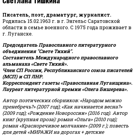
Писатель, поэт, драматург, журналист.
Родилась 15.02.1963 г. в г. Энгельс Саратовской
области в семье военного. С 1975 года проживает в
г. Луганске.
Председатель Православного литературного
объединения "Свете Тихий".
Составитель Международного православного
альманаха «Свете Тихий».
Член СП России, Республиканского союза писателей
(МСП) и СП ЛНР.
Корреспондент газеты «Православная Луганщина»
.
Лауреат литературной премии «Олега Бишерева».
Автор поэтических сборников: «Народом можно
пренебречь?» (2007 год); «Как начинается весна?»
(2009 год); «Рождение Новороссии» (2016 год).
Автор
книг (крупная проза): роман «Ольга» (2010 год);
роман «Красноречивое молчание» (2009 г.); повесть
для детей «МИРАЖИ на дорогах + детские