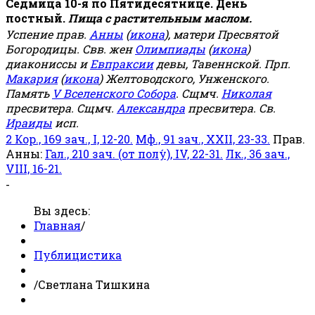
Седмица 10-я по Пятидесятнице. День
постный.
Пища с растительным маслом.
Успение прав.
Анны
(
икона
), матери Пресвятой
Богородицы. Свв. жен
Олимпиады
(
икона
)
диакониссы и
Евпраксии
девы, Тавеннской. Прп.
Макария
(
икона
) Желтоводского, Унженского.
Память
V Вселенского Собора
. Сщмч.
Николая
пресвитера. Сщмч.
Александра
пресвитера. Св.
Ираиды
исп.
2 Кор., 169 зач., I, 12-20.
Мф., 91 зач., XXII, 23-33.
Прав.
Анны:
Гал., 210 зач. (от полу́), IV, 22-31.
Лк., 36 зач.,
VIII, 16-21.
-
Вы здесь:
Главная
/
Публицистика
/
Светлана Тишкина