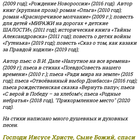
(2009 год); «Рождение Новороссии» (2016 год).
Автор
книг (крупная проза): роман «Ольга» (2010 год);
роман «Красноречивое молчание» (2009 г.); повесть
для детей «МИРАЖИ на дорогах + детские
ШАЛОСТИ», (2011 год); историческая книга «Тайны
Александровска» (2011 год); повесть о детях войны
«Гутенька» (2019 год); повесть «Сказ о том, как казаки
за Правдой ходили» (2019 год);
Автор пьес: о В.И. Дале «Напутное на все времена»
(2009 г); пьеса в стихах «ПсевдоСовесть нашего
времени» (2010 г.); пьеса «Ради мира на земле» (2015
год); пьеса «Отвоёванный выбор Донбасса» (2016 год);
пьеса рождественская сказка «Вернуть папу»; пьеса
«С верой в Победу – за хлебом!»
;
пьеса «Родные
небратья» (2018 год), "Прикормленное место" (2020
год).
На стихи написано много душевных и духовных
песен.
Господи Иисусе Христе, Сыне Божий, спаси