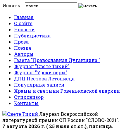
Искать...
Главная
О сайте
Новости
Публицистика
Проза
Поэзия
Авторы
Газета "Православная Луганщина "
Журнал "Свете Тихий"
Журнал "Уроки веры"
ДПЦ Нестора Летописца
Популярные записи
Храмы и святыни Ровеньковской епархии
Стиховизор
Контакты
Лауреат Всероссийской
литературной премии СП России "СЛОВО-2021".
7 августа 2026 г. ( 25 июля ст.ст.), пятница.