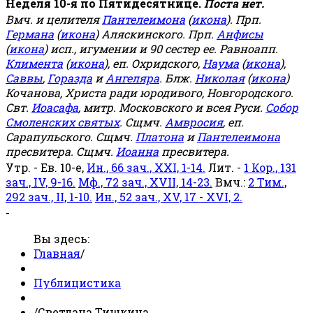
Неделя 10-я по Пятидесятнице.
Поста нет.
Вмч. и целителя
Пантелеимона
(
икона
). Прп.
Германа
(
икона
) Аляскинского. Прп.
Анфисы
(
икона
) исп., игумении и 90 сестер ее. Равноапп.
Климента
(
икона
), еп. Охридского,
Наума
(
икона
),
Саввы
,
Горазда
и
Ангеляра
. Блж.
Николая
(
икона
)
Кочанова, Христа ради юродивого, Новгородского.
Свт.
Иоасафа
, митр. Московского и всея Руси.
Собор
Смоленских святых
. Сщмч.
Амвросия
, еп.
Сарапульского. Сщмч.
Платона
и
Пантелеимона
пресвитера. Сщмч.
Иоанна
пресвитера.
Утр. - Ев. 10-е,
Ин., 66 зач., XXI, 1-14.
Лит. -
1 Кор., 131
зач., IV, 9-16.
Мф., 72 зач., XVII, 14-23.
Вмч.:
2 Тим.,
292 зач., II, 1-10.
Ин., 52 зач., XV, 17 - XVI, 2.
-
Вы здесь:
Главная
/
Публицистика
/
Светлана Тишкина