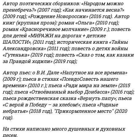
Автор поэтических сборников: «Народом можно
пренебречь?» (2007 год); «Как начинается весна?»
(2009 год); «Рождение Новороссии» (2016 год).
Автор
книг (крупная проза): роман «Ольга» (2010 год);
роман «Красноречивое молчание» (2009 г.); повесть
для детей «МИРАЖИ на дорогах + детские
ШАЛОСТИ», (2011 год); историческая книга «Тайны
Александровска» (2011 год); повесть о детях войны
«Гутенька» (2019 год); повесть «Сказ о том, как казаки
за Правдой ходили» (2019 год);
Автор пьес: о В.И. Дале «Напутное на все времена»
(2009 г); пьеса в стихах «ПсевдоСовесть нашего
времени» (2010 г.); пьеса «Ради мира на земле» (2015
год); пьеса «Отвоёванный выбор Донбасса» (2016 год);
пьеса рождественская сказка «Вернуть папу»; пьеса
«С верой в Победу – за хлебом!»
;
пьеса «Родные
небратья» (2018 год), "Прикормленное место" (2020
год).
На стихи написано много душевных и духовных
песен.