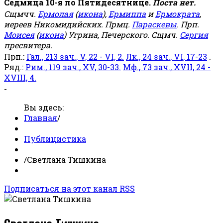
Седмица 10-я по Пятидесятнице.
Поста нет.
Сщмчч.
Ермолая
(
икона
),
Ермиппа
и
Ермократа
,
иереев Никомидийских. Прмц.
Параскевы
. Прп.
Моисея
(
икона
) Угрина, Печерского. Сщмч.
Сергия
пресвитера.
Прп.:
Гал., 213 зач., V, 22 - VI, 2.
Лк., 24 зач., VI, 17-23
.
Ряд.:
Рим., 119 зач., XV, 30-33.
Мф., 73 зач., XVII, 24 -
XVIII, 4.
-
Вы здесь:
Главная
/
Публицистика
/
Светлана Тишкина
Подписаться на этот канал RSS
Светлана Тишкина