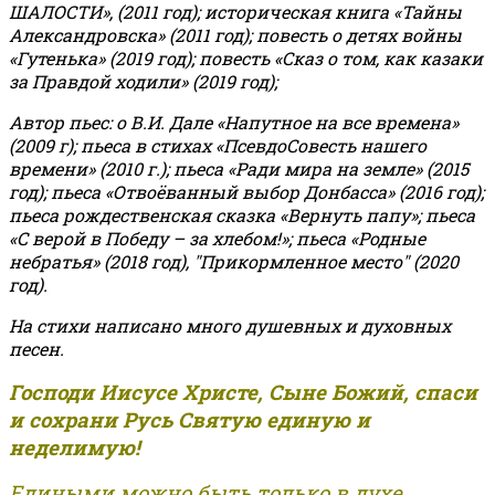
ШАЛОСТИ», (2011 год); историческая книга «Тайны
Александровска» (2011 год); повесть о детях войны
«Гутенька» (2019 год); повесть «Сказ о том, как казаки
за Правдой ходили» (2019 год);
Автор пьес: о В.И. Дале «Напутное на все времена»
(2009 г); пьеса в стихах «ПсевдоСовесть нашего
времени» (2010 г.); пьеса «Ради мира на земле» (2015
год); пьеса «Отвоёванный выбор Донбасса» (2016 год);
пьеса рождественская сказка «Вернуть папу»; пьеса
«С верой в Победу – за хлебом!»
;
пьеса «Родные
небратья» (2018 год), "Прикормленное место" (2020
год).
На стихи написано много душевных и духовных
песен.
Господи Иисусе Христе, Сыне Божий, спаси
и сохрани Русь Святую единую и
неделимую!
Едиными можно быть только в духе,