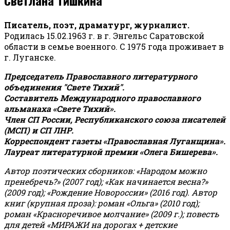
Писатель, поэт, драматург, журналист.
Родилась 15.02.1963 г. в г. Энгельс Саратовской
области в семье военного. С 1975 года проживает в
г. Луганске.
Председатель Православного литературного
объединения "Свете Тихий".
Составитель Международного православного
альманаха «Свете Тихий».
Член СП России, Республиканского союза писателей
(МСП) и СП ЛНР.
Корреспондент газеты «Православная Луганщина»
.
Лауреат литературной премии «Олега Бишерева».
Автор поэтических сборников: «Народом можно
пренебречь?» (2007 год); «Как начинается весна?»
(2009 год); «Рождение Новороссии» (2016 год).
Автор
книг (крупная проза): роман «Ольга» (2010 год);
роман «Красноречивое молчание» (2009 г.); повесть
для детей «МИРАЖИ на дорогах + детские