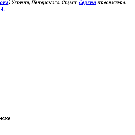
она
) Угрина, Печерского. Сщмч.
Сергия
пресвитера.
 4.
нске.