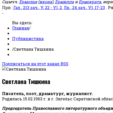
Сщмчч.
Ермолая
(
икона
),
Ермиппа
и
Ермократа
, иер
Прп.:
Гал., 213 зач., V, 22 - VI, 2.
Лк., 24 зач., VI, 17-23
. Р
-
Вы здесь:
Главная
/
Публицистика
/
Светлана Тишкина
Подписаться на этот канал RSS
Светлана Тишкина
Писатель, поэт, драматург, журналист.
Родилась 15.02.1963 г. в г. Энгельс Саратовской обла
Председатель Православного литературного объедин