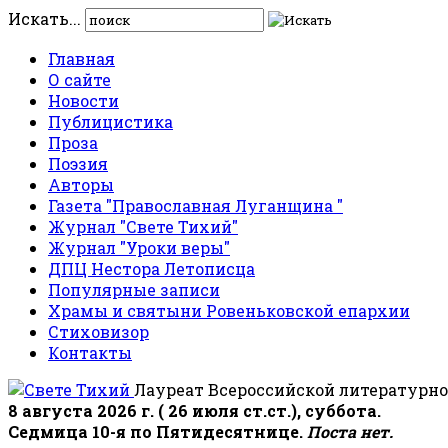
Искать...
Главная
О сайте
Новости
Публицистика
Проза
Поэзия
Авторы
Газета "Православная Луганщина "
Журнал "Свете Тихий"
Журнал "Уроки веры"
ДПЦ Нестора Летописца
Популярные записи
Храмы и святыни Ровеньковской епархии
Стиховизор
Контакты
Лауреат Всероссийской литературно
8 августа 2026 г. ( 26 июля ст.ст.), суббота.
Седмица 10-я по Пятидесятнице.
Поста нет.