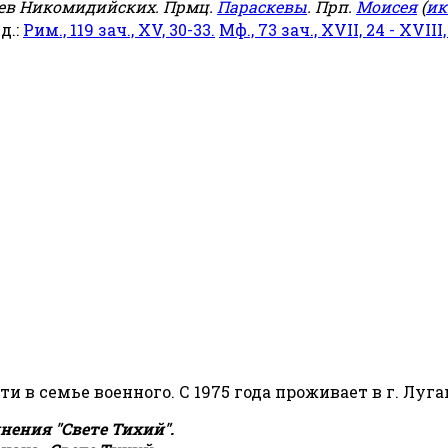
еев Никомидийских. Прмц.
Параскевы
. Прп.
Моисея
(
ик
яд.:
Рим., 119 зач., XV, 30-33.
Мф., 73 зач., XVII, 24 - XVIII,
сти в семье военного. С 1975 года проживает в г. Луга
ения "Свете Тихий".