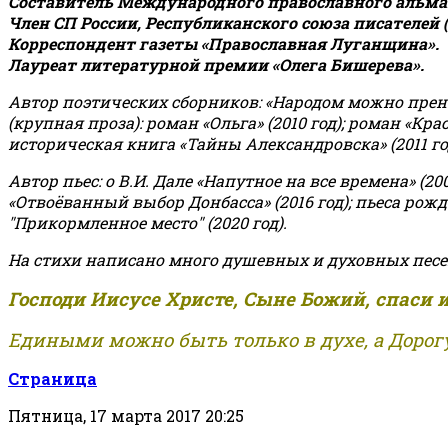
Составитель Международного православного альман
Член СП России, Республиканского союза писателей 
Корреспондент газеты «Православная Луганщина»
.
Лауреат литературной премии «Олега Бишерева».
Автор поэтических сборников: «Народом можно пренебре
(крупная проза): роман «Ольга» (2010 год); роман «Кр
историческая книга «Тайны Александровска» (2011 год);
Автор пьес: о В.И. Дале «Напутное на все времена» (200
«Отвоёванный выбор Донбасса» (2016 год); пьеса рожде
"Прикормленное место" (2020 год).
На стихи написано много душевных и духовных песе
Господи Иисусе Христе, Сыне Божий, спаси 
Едиными можно быть только в духе, а Дорогу
Страница
Пятница, 17 марта 2017 20:25