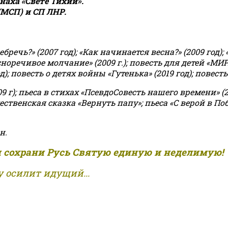
аха «Свете Тихий».
(МСП) и СП ЛНР.
чь?» (2007 год); «Как начинается весна?» (2009 год); 
асноречивое молчание» (2009 г.); повесть для детей «МИ
 повесть о детях войны «Гутенька» (2019 год); повесть 
9 г); пьеса в стихах «ПсевдоСовесть нашего времени» (201
ственская сказка «Вернуть папу»; пьеса «С верой в Поб
н.
и сохрани Русь Святую единую и неделимую!
 осилит идущий...