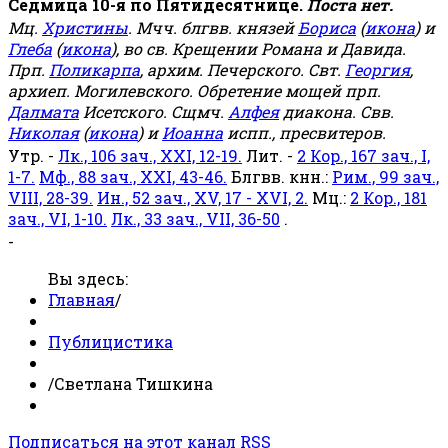
Седмица 10-я по Пятидесятнице.
Поста нет.
Мц.
Христины
. Мчч. блгвв. князей
Бориса
(
икона
) и
Глеба
(
икона
), во св. Крещении Романа и Давида.
Прп.
Поликарпа
, архим. Печерского. Свт.
Георгия
,
архиеп. Могилевского. Обретение мощей прп.
Далмата
Исетского. Сщмч.
Алфея
диакона. Свв.
Николая
(
икона
) и
Иоанна
испп., пресвитеров.
Утр. -
Лк., 106 зач., XXI, 12-19.
Лит. -
2 Кор., 167 зач., I,
1-7.
Мф., 88 зач., XXI, 43-46.
Блгвв. кнн.:
Рим., 99 зач.,
VIII, 28-39.
Ин., 52 зач., XV, 17 - XVI, 2.
Мц.:
2 Кор., 181
зач., VI, 1-10.
Лк., 33 зач., VII, 36-50
.
-
Вы здесь:
Главная
/
Публицистика
/
Светлана Тишкина
Подписаться на этот канал RSS