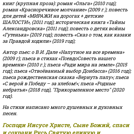
книг (крупная проза): роман «Ольга» (2010 год);
роман «Красноречивое молчание» (2009 г.); повесть
для детей «МИРАЖИ на дорогах + детские
ШАЛОСТИ», (2011 год); историческая книга «Тайны
Александровска» (2011 год); повесть о детях войны
«Гутенька» (2019 год); повесть «Сказ о том, как казаки
за Правдой ходили» (2019 год);
Автор пьес: о В.И. Дале «Напутное на все времена»
(2009 г); пьеса в стихах «ПсевдоСовесть нашего
времени» (2010 г.); пьеса «Ради мира на земле» (2015
год); пьеса «Отвоёванный выбор Донбасса» (2016 год);
пьеса рождественская сказка «Вернуть папу»; пьеса
«С верой в Победу – за хлебом!»
;
пьеса «Родные
небратья» (2018 год), "Прикормленное место" (2020
год).
На стихи написано много душевных и духовных
песен.
Господи Иисусе Христе, Сыне Божий, спаси
и сохрани Русь Святую единую и