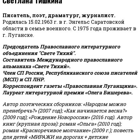
Писатель, поэт, драматург, журналист.
Родилась 15.02.1963 г. в г. Энгельс Саратовской
области в семье военного. С 1975 года проживает в
г. Луганске.
Председатель Православного литературного
объединения "Свете Тихий".
Составитель Международного православного
альманаха «Свете Тихий».
Член СП России, Республиканского союза писателей
(МСП) и СП ЛНР.
Корреспондент газеты «Православная Луганщина»
.
Лауреат литературной премии «Олега Бишерева».
Автор поэтических сборников: «Народом можно
пренебречь?» (2007 год); «Как начинается весна?»
(2009 год); «Рождение Новороссии» (2016 год).
Автор
книг (крупная проза): роман «Ольга» (2010 год);
роман «Красноречивое молчание» (2009 г.); повесть
для детей «МИРАЖИ на дорогах + детские