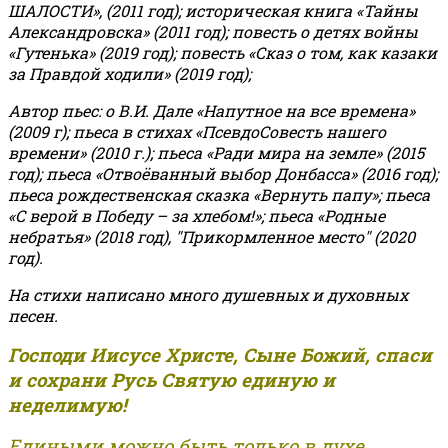
ШАЛОСТИ», (2011 год); историческая книга «Тайны
Александровска» (2011 год); повесть о детях войны
«Гутенька» (2019 год); повесть «Сказ о том, как казаки
за Правдой ходили» (2019 год);
Автор пьес: о В.И. Дале «Напутное на все времена»
(2009 г); пьеса в стихах «ПсевдоСовесть нашего
времени» (2010 г.); пьеса «Ради мира на земле» (2015
год); пьеса «Отвоёванный выбор Донбасса» (2016 год);
пьеса рождественская сказка «Вернуть папу»; пьеса
«С верой в Победу – за хлебом!»
;
пьеса «Родные
небратья» (2018 год), "Прикормленное место" (2020
год).
На стихи написано много душевных и духовных
песен.
Господи Иисусе Христе, Сыне Божий, спаси
и сохрани Русь Святую единую и
неделимую!
Едиными можно быть только в духе,