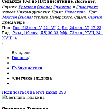
Седмица 10-я по Пятидесятнице.
Поста нет.
Сщмчч.
Ермолая
(
икона
),
Ермиппа
и
Ермократа
,
иереев Никомидийских. Прмц.
Параскевы
. Прп.
Моисея
(
икона
) Угрина, Печерского. Сщмч.
Сергия
пресвитера.
Прп.:
Гал., 213 зач., V, 22 - VI, 2.
Лк., 24 зач., VI, 17-23
.
Ряд.:
Рим., 119 зач., XV, 30-33.
Мф., 73 зач., XVII, 24 -
XVIII, 4.
-
Вы здесь:
Главная
/
Публицистика
/
Светлана Тишкина
Подписаться на этот канал RSS
Светлана Тишкина