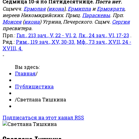
Седмица 10-я по Пятидесятнице.
Поста нет.
Сщмчч.
Ермолая
(
икона
),
Ермиппа
и
Ермократа
,
иереев Никомидийских. Прмц.
Параскевы
. Прп.
Моисея
(
икона
) Угрина, Печерского. Сщмч.
Сергия
пресвитера.
Прп.:
Гал., 213 зач., V, 22 - VI, 2.
Лк., 24 зач., VI, 17-23
.
Ряд.:
Рим., 119 зач., XV, 30-33.
Мф., 73 зач., XVII, 24 -
XVIII, 4.
-
Вы здесь:
Главная
/
Публицистика
/
Светлана Тишкина
Подписаться на этот канал RSS
Светлана Тишкина