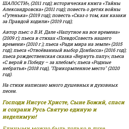
ШАЛОСТИ», (2011 год); историческая книга «Тайны
Александровска» (2011 год); повесть о детях войны
«Гутенька» (2019 год); повесть «Сказ о том, как казаки
за Правдой ходили» (2019 год);
Автор пьес: о В.И. Дале «Напутное на все времена»
(2009 г); пьеса в стихах «ПсевдоСовесть нашего
времени» (2010 г.); пьеса «Ради мира на земле» (2015
год); пьеса «Отвоёванный выбор Донбасса» (2016 год);
пьеса рождественская сказка «Вернуть папу»; пьеса
«С верой в Победу – за хлебом!»
;
пьеса «Родные
небратья» (2018 год), "Прикормленное место" (2020
год).
На стихи написано много душевных и духовных
песен.
Господи Иисусе Христе, Сыне Божий, спаси
и сохрани Русь Святую единую и
неделимую!
Едиными можно быть только в духе,