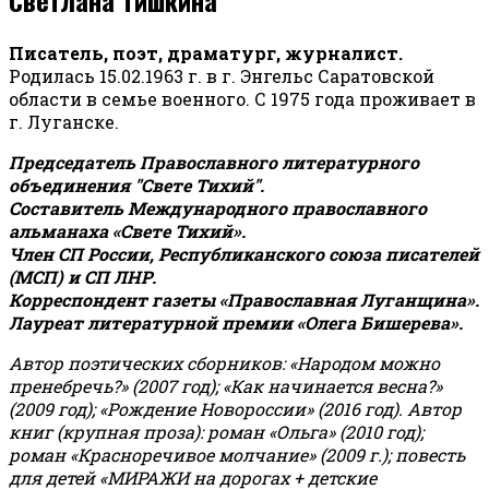
Писатель, поэт, драматург, журналист.
Родилась 15.02.1963 г. в г. Энгельс Саратовской
области в семье военного. С 1975 года проживает в
г. Луганске.
Председатель Православного литературного
объединения "Свете Тихий".
Составитель Международного православного
альманаха «Свете Тихий».
Член СП России, Республиканского союза писателей
(МСП) и СП ЛНР.
Корреспондент газеты «Православная Луганщина»
.
Лауреат литературной премии «Олега Бишерева».
Автор поэтических сборников: «Народом можно
пренебречь?» (2007 год); «Как начинается весна?»
(2009 год); «Рождение Новороссии» (2016 год).
Автор
книг (крупная проза): роман «Ольга» (2010 год);
роман «Красноречивое молчание» (2009 г.); повесть
для детей «МИРАЖИ на дорогах + детские