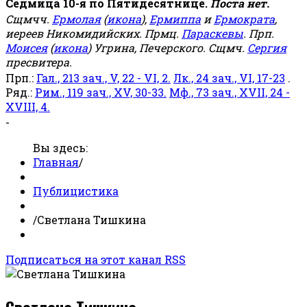
Седмица 10-я по Пятидесятнице.
Поста нет.
Сщмчч.
Ермолая
(
икона
),
Ермиппа
и
Ермократа
,
иереев Никомидийских. Прмц.
Параскевы
. Прп.
Моисея
(
икона
) Угрина, Печерского. Сщмч.
Сергия
пресвитера.
Прп.:
Гал., 213 зач., V, 22 - VI, 2.
Лк., 24 зач., VI, 17-23
.
Ряд.:
Рим., 119 зач., XV, 30-33.
Мф., 73 зач., XVII, 24 -
XVIII, 4.
-
Вы здесь:
Главная
/
Публицистика
/
Светлана Тишкина
Подписаться на этот канал RSS
Светлана Тишкина