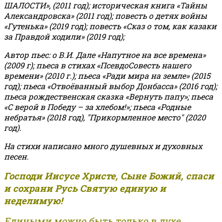
ШАЛОСТИ», (2011 год); историческая книга «Тайны
Александровска» (2011 год); повесть о детях войны
«Гутенька» (2019 год); повесть «Сказ о том, как казаки
за Правдой ходили» (2019 год);
Автор пьес: о В.И. Дале «Напутное на все времена»
(2009 г); пьеса в стихах «ПсевдоСовесть нашего
времени» (2010 г.); пьеса «Ради мира на земле» (2015
год); пьеса «Отвоёванный выбор Донбасса» (2016 год);
пьеса рождественская сказка «Вернуть папу»; пьеса
«С верой в Победу – за хлебом!»
;
пьеса «Родные
небратья» (2018 год), "Прикормленное место" (2020
год).
На стихи написано много душевных и духовных
песен.
Господи Иисусе Христе, Сыне Божий, спаси
и сохрани Русь Святую единую и
неделимую!
Едиными можно быть только в духе,