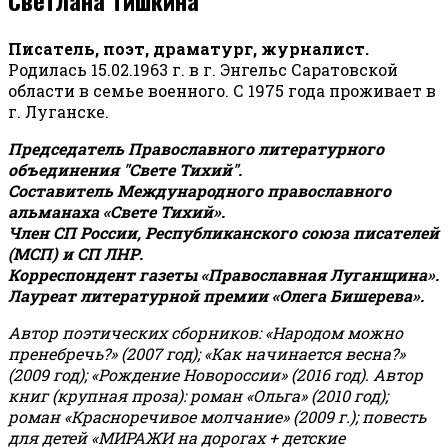
Писатель, поэт, драматург, журналист.
Родилась 15.02.1963 г. в г. Энгельс Саратовской
области в семье военного. С 1975 года проживает в
г. Луганске.
Председатель Православного литературного
объединения "Свете Тихий".
Составитель Международного православного
альманаха «Свете Тихий».
Член СП России, Республиканского союза писателей
(МСП) и СП ЛНР.
Корреспондент газеты «Православная Луганщина»
.
Лауреат литературной премии «Олега Бишерева».
Автор поэтических сборников: «Народом можно
пренебречь?» (2007 год); «Как начинается весна?»
(2009 год); «Рождение Новороссии» (2016 год).
Автор
книг (крупная проза): роман «Ольга» (2010 год);
роман «Красноречивое молчание» (2009 г.); повесть
для детей «МИРАЖИ на дорогах + детские