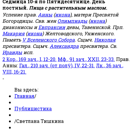
Седмица 10-я по Пятидесятнице. День
постный.
Пища с растительным маслом.
Успение прав.
Анны
(
икона
), матери Пресвятой
Богородицы. Свв. жен
Олимпиады
(
икона
)
диакониссы и
Евпраксии
девы, Тавеннской. Прп.
Макария
(
икона
) Желтоводского, Унженского.
Память
V Вселенского Собора
. Сщмч.
Николая
пресвитера. Сщмч.
Александра
пресвитера. Св.
Ираиды
исп.
2 Кор., 169 зач., I, 12-20.
Мф., 91 зач., XXII, 23-33.
Прав.
Анны:
Гал., 210 зач. (от полу́), IV, 22-31.
Лк., 36 зач.,
VIII, 16-21.
-
Вы здесь:
Главная
/
Публицистика
/
Светлана Тишкина