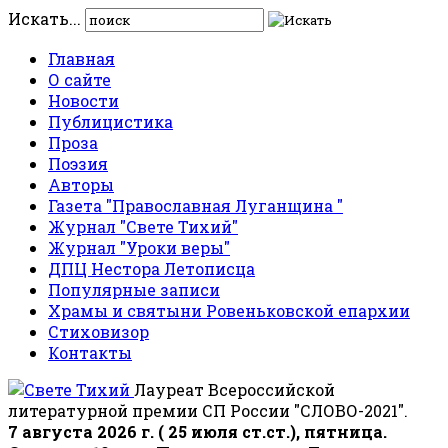
Искать...
Главная
О сайте
Новости
Публицистика
Проза
Поэзия
Авторы
Газета "Православная Луганщина "
Журнал "Свете Тихий"
Журнал "Уроки веры"
ДПЦ Нестора Летописца
Популярные записи
Храмы и святыни Ровеньковской епархии
Стиховизор
Контакты
Лауреат Всероссийской
литературной премии СП России "СЛОВО-2021".
7 августа 2026 г. ( 25 июля ст.ст.), пятница.