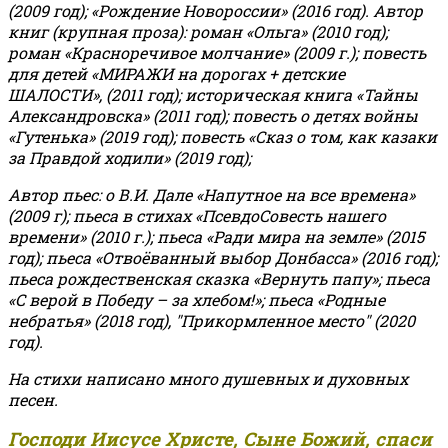
(2009 год); «Рождение Новороссии» (2016 год).
Автор
книг (крупная проза): роман «Ольга» (2010 год);
роман «Красноречивое молчание» (2009 г.); повесть
для детей «МИРАЖИ на дорогах + детские
ШАЛОСТИ», (2011 год); историческая книга «Тайны
Александровска» (2011 год); повесть о детях войны
«Гутенька» (2019 год); повесть «Сказ о том, как казаки
за Правдой ходили» (2019 год);
Автор пьес: о В.И. Дале «Напутное на все времена»
(2009 г); пьеса в стихах «ПсевдоСовесть нашего
времени» (2010 г.); пьеса «Ради мира на земле» (2015
год); пьеса «Отвоёванный выбор Донбасса» (2016 год);
пьеса рождественская сказка «Вернуть папу»; пьеса
«С верой в Победу – за хлебом!»
;
пьеса «Родные
небратья» (2018 год), "Прикормленное место" (2020
год).
На стихи написано много душевных и духовных
песен.
Господи Иисусе Христе, Сыне Божий, спаси