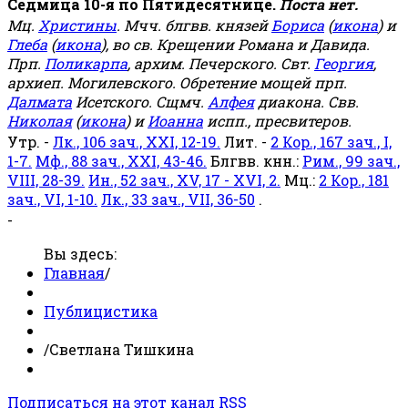
Седмица 10-я по Пятидесятнице.
Поста нет.
Мц.
Христины
. Мчч. блгвв. князей
Бориса
(
икона
) и
Глеба
(
икона
), во св. Крещении Романа и Давида.
Прп.
Поликарпа
, архим. Печерского. Свт.
Георгия
,
архиеп. Могилевского. Обретение мощей прп.
Далмата
Исетского. Сщмч.
Алфея
диакона. Свв.
Николая
(
икона
) и
Иоанна
испп., пресвитеров.
Утр. -
Лк., 106 зач., XXI, 12-19.
Лит. -
2 Кор., 167 зач., I,
1-7.
Мф., 88 зач., XXI, 43-46.
Блгвв. кнн.:
Рим., 99 зач.,
VIII, 28-39.
Ин., 52 зач., XV, 17 - XVI, 2.
Мц.:
2 Кор., 181
зач., VI, 1-10.
Лк., 33 зач., VII, 36-50
.
-
Вы здесь:
Главная
/
Публицистика
/
Светлана Тишкина
Подписаться на этот канал RSS