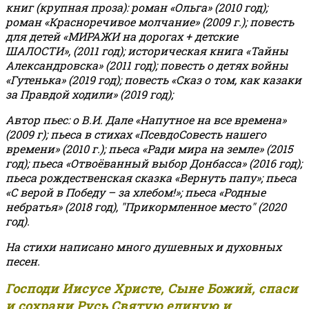
книг (крупная проза): роман «Ольга» (2010 год);
роман «Красноречивое молчание» (2009 г.); повесть
для детей «МИРАЖИ на дорогах + детские
ШАЛОСТИ», (2011 год); историческая книга «Тайны
Александровска» (2011 год); повесть о детях войны
«Гутенька» (2019 год); повесть «Сказ о том, как казаки
за Правдой ходили» (2019 год);
Автор пьес: о В.И. Дале «Напутное на все времена»
(2009 г); пьеса в стихах «ПсевдоСовесть нашего
времени» (2010 г.); пьеса «Ради мира на земле» (2015
год); пьеса «Отвоёванный выбор Донбасса» (2016 год);
пьеса рождественская сказка «Вернуть папу»; пьеса
«С верой в Победу – за хлебом!»
;
пьеса «Родные
небратья» (2018 год), "Прикормленное место" (2020
год).
На стихи написано много душевных и духовных
песен.
Господи Иисусе Христе, Сыне Божий, спаси
и сохрани Русь Святую единую и