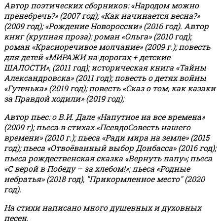
Автор поэтических сборников: «Народом можно
пренебречь?» (2007 год); «Как начинается весна?»
(2009 год); «Рождение Новороссии» (2016 год).
Автор
книг (крупная проза): роман «Ольга» (2010 год);
роман «Красноречивое молчание» (2009 г.); повесть
для детей «МИРАЖИ на дорогах + детские
ШАЛОСТИ», (2011 год); историческая книга «Тайны
Александровска» (2011 год); повесть о детях войны
«Гутенька» (2019 год); повесть «Сказ о том, как казаки
за Правдой ходили» (2019 год);
Автор пьес: о В.И. Дале «Напутное на все времена»
(2009 г); пьеса в стихах «ПсевдоСовесть нашего
времени» (2010 г.); пьеса «Ради мира на земле» (2015
год); пьеса «Отвоёванный выбор Донбасса» (2016 год);
пьеса рождественская сказка «Вернуть папу»; пьеса
«С верой в Победу – за хлебом!»
;
пьеса «Родные
небратья» (2018 год), "Прикормленное место" (2020
год).
На стихи написано много душевных и духовных
песен.