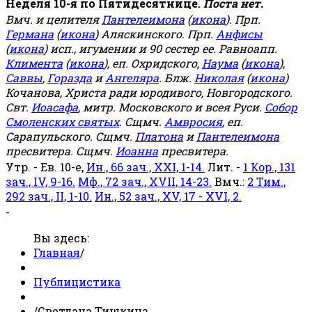
Неделя 10-я по Пятидесятнице.
Поста нет.
Вмч. и целителя
Пантелеимона
(
икона
). Прп.
Германа
(
икона
) Аляскинского. Прп.
Анфисы
(
икона
) исп., игумении и 90 сестер ее. Равноапп.
Климента
(
икона
), еп. Охридского,
Наума
(
икона
),
Саввы
,
Горазда
и
Ангеляра
. Блж.
Николая
(
икона
)
Кочанова, Христа ради юродивого, Новгородского.
Свт.
Иоасафа
, митр. Московского и всея Руси.
Собор
Смоленских святых
. Сщмч.
Амвросия
, еп.
Сарапульского. Сщмч.
Платона
и
Пантелеимона
пресвитера. Сщмч.
Иоанна
пресвитера.
Утр. - Ев. 10-е,
Ин., 66 зач., XXI, 1-14.
Лит. -
1 Кор., 131
зач., IV, 9-16.
Мф., 72 зач., XVII, 14-23.
Вмч.:
2 Тим.,
292 зач., II, 1-10.
Ин., 52 зач., XV, 17 - XVI, 2.
-
Вы здесь:
Главная
/
Публицистика
/
Светлана Тишкина