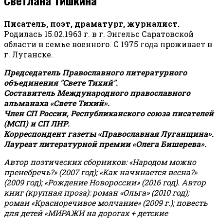
Писатель, поэт, драматург, журналист.
Родилась 15.02.1963 г. в г. Энгельс Саратовской
области в семье военного. С 1975 года проживает в
г. Луганске.
Председатель Православного литературного
объединения "Свете Тихий".
Составитель Международного православного
альманаха «Свете Тихий».
Член СП России, Республиканского союза писателей
(МСП) и СП ЛНР.
Корреспондент газеты «Православная Луганщина»
.
Лауреат литературной премии «Олега Бишерева».
Автор поэтических сборников: «Народом можно
пренебречь?» (2007 год); «Как начинается весна?»
(2009 год); «Рождение Новороссии» (2016 год).
Автор
книг (крупная проза): роман «Ольга» (2010 год);
роман «Красноречивое молчание» (2009 г.); повесть
для детей «МИРАЖИ на дорогах + детские