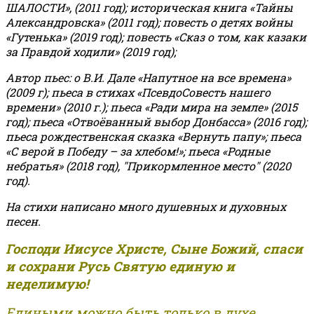
ШАЛОСТИ», (2011 год); историческая книга «Тайны
Александровска» (2011 год); повесть о детях войны
«Гутенька» (2019 год); повесть «Сказ о том, как казаки
за Правдой ходили» (2019 год);
Автор пьес: о В.И. Дале «Напутное на все времена»
(2009 г); пьеса в стихах «ПсевдоСовесть нашего
времени» (2010 г.); пьеса «Ради мира на земле» (2015
год); пьеса «Отвоёванный выбор Донбасса» (2016 год);
пьеса рождественская сказка «Вернуть папу»; пьеса
«С верой в Победу – за хлебом!»
;
пьеса «Родные
небратья» (2018 год), "Прикормленное место" (2020
год).
На стихи написано много душевных и духовных
песен.
Господи Иисусе Христе, Сыне Божий, спаси
и сохрани Русь Святую единую и
неделимую!
Едиными можно быть только в духе,