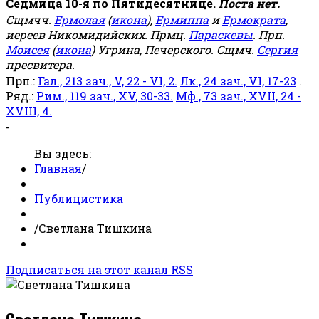
Седмица 10-я по Пятидесятнице.
Поста нет.
Сщмчч.
Ермолая
(
икона
),
Ермиппа
и
Ермократа
,
иереев Никомидийских. Прмц.
Параскевы
. Прп.
Моисея
(
икона
) Угрина, Печерского. Сщмч.
Сергия
пресвитера.
Прп.:
Гал., 213 зач., V, 22 - VI, 2.
Лк., 24 зач., VI, 17-23
.
Ряд.:
Рим., 119 зач., XV, 30-33.
Мф., 73 зач., XVII, 24 -
XVIII, 4.
-
Вы здесь:
Главная
/
Публицистика
/
Светлана Тишкина
Подписаться на этот канал RSS
Светлана Тишкина