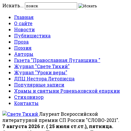
Искать...
Главная
О сайте
Новости
Публицистика
Проза
Поэзия
Авторы
Газета "Православная Луганщина "
Журнал "Свете Тихий"
Журнал "Уроки веры"
ДПЦ Нестора Летописца
Популярные записи
Храмы и святыни Ровеньковской епархии
Стиховизор
Контакты
Лауреат Всероссийской
литературной премии СП России "СЛОВО-2021".
7 августа 2026 г. ( 25 июля ст.ст.), пятница.