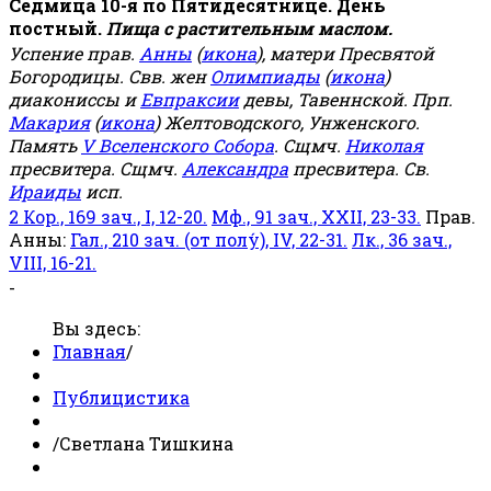
Седмица 10-я по Пятидесятнице. День
постный.
Пища с растительным маслом.
Успение прав.
Анны
(
икона
), матери Пресвятой
Богородицы. Свв. жен
Олимпиады
(
икона
)
диакониссы и
Евпраксии
девы, Тавеннской. Прп.
Макария
(
икона
) Желтоводского, Унженского.
Память
V Вселенского Собора
. Сщмч.
Николая
пресвитера. Сщмч.
Александра
пресвитера. Св.
Ираиды
исп.
2 Кор., 169 зач., I, 12-20.
Мф., 91 зач., XXII, 23-33.
Прав.
Анны:
Гал., 210 зач. (от полу́), IV, 22-31.
Лк., 36 зач.,
VIII, 16-21.
-
Вы здесь:
Главная
/
Публицистика
/
Светлана Тишкина