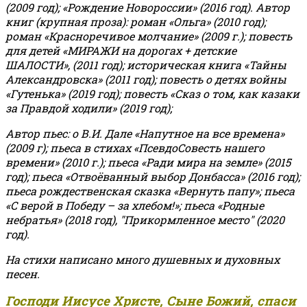
(2009 год); «Рождение Новороссии» (2016 год).
Автор
книг (крупная проза): роман «Ольга» (2010 год);
роман «Красноречивое молчание» (2009 г.); повесть
для детей «МИРАЖИ на дорогах + детские
ШАЛОСТИ», (2011 год); историческая книга «Тайны
Александровска» (2011 год); повесть о детях войны
«Гутенька» (2019 год); повесть «Сказ о том, как казаки
за Правдой ходили» (2019 год);
Автор пьес: о В.И. Дале «Напутное на все времена»
(2009 г); пьеса в стихах «ПсевдоСовесть нашего
времени» (2010 г.); пьеса «Ради мира на земле» (2015
год); пьеса «Отвоёванный выбор Донбасса» (2016 год);
пьеса рождественская сказка «Вернуть папу»; пьеса
«С верой в Победу – за хлебом!»
;
пьеса «Родные
небратья» (2018 год), "Прикормленное место" (2020
год).
На стихи написано много душевных и духовных
песен.
Господи Иисусе Христе, Сыне Божий, спаси