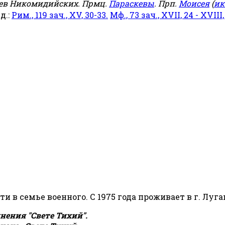
еев Никомидийских. Прмц.
Параскевы
. Прп.
Моисея
(
ик
яд.:
Рим., 119 зач., XV, 30-33.
Мф., 73 зач., XVII, 24 - XVIII,
сти в семье военного. С 1975 года проживает в г. Луга
ения "Свете Тихий".