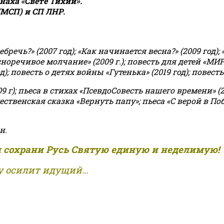
аха «Свете Тихий».
(МСП) и СП ЛНР.
чь?» (2007 год); «Как начинается весна?» (2009 год); 
асноречивое молчание» (2009 г.); повесть для детей «МИ
 повесть о детях войны «Гутенька» (2019 год); повесть 
9 г); пьеса в стихах «ПсевдоСовесть нашего времени» (201
ственская сказка «Вернуть папу»; пьеса «С верой в Поб
н.
и сохрани Русь Святую единую и неделимую!
 осилит идущий...