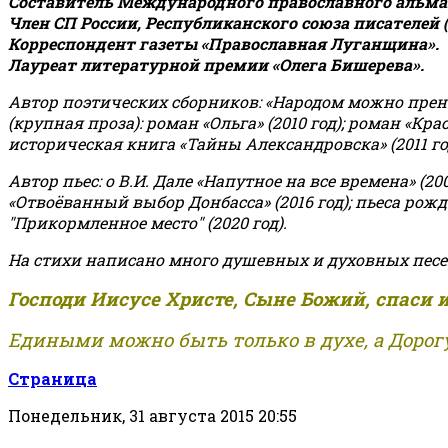
Составитель Международного православного альман
Член СП России, Республиканского союза писателей 
Корреспондент газеты «Православная Луганщина»
.
Лауреат литературной премии «Олега Бишерева».
Автор поэтических сборников: «Народом можно пренебре
(крупная проза): роман «Ольга» (2010 год); роман «Кр
историческая книга «Тайны Александровска» (2011 год);
Автор пьес: о В.И. Дале «Напутное на все времена» (200
«Отвоёванный выбор Донбасса» (2016 год); пьеса рожде
"Прикормленное место" (2020 год).
На стихи написано много душевных и духовных песе
Господи Иисусе Христе, Сыне Божий, спаси 
Едиными можно быть только в духе, а Дорогу
Страница
Понедельник, 31 августа 2015 20:55