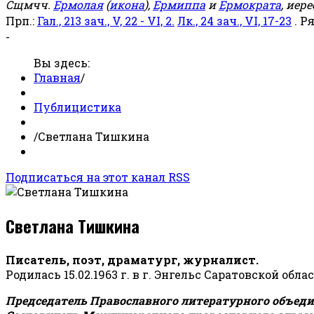
Сщмчч.
Ермолая
(
икона
),
Ермиппа
и
Ермократа
, иер
Прп.:
Гал., 213 зач., V, 22 - VI, 2.
Лк., 24 зач., VI, 17-23
. Р
-
Вы здесь:
Главная
/
Публицистика
/
Светлана Тишкина
Подписаться на этот канал RSS
Светлана Тишкина
Писатель, поэт, драматург, журналист.
Родилась 15.02.1963 г. в г. Энгельс Саратовской обла
Председатель Православного литературного объедин