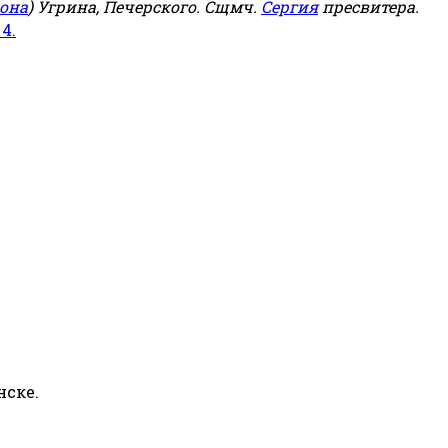
она
) Угрина, Печерского. Сщмч.
Сергия
пресвитера.
 4.
нске.