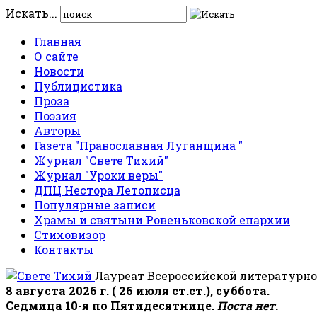
Искать...
Главная
О сайте
Новости
Публицистика
Проза
Поэзия
Авторы
Газета "Православная Луганщина "
Журнал "Свете Тихий"
Журнал "Уроки веры"
ДПЦ Нестора Летописца
Популярные записи
Храмы и святыни Ровеньковской епархии
Стиховизор
Контакты
Лауреат Всероссийской литературно
8 августа 2026 г. ( 26 июля ст.ст.), суббота.
Седмица 10-я по Пятидесятнице.
Поста нет.