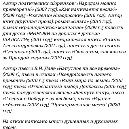
Автор поэтических сборников: «Народом можно
пренебречь?» (2007 год); «Как начинается весна?»
(2009 год); «Рождение Новороссии» (2016 год).
Автор
книг (крупная проза): роман «Ольга» (2010 год);
роман «Красноречивое молчание» (2009 г.); повесть
для детей «МИРАЖИ на дорогах + детские
ШАЛОСТИ», (2011 год); историческая книга «Тайны
Александровска» (2011 год); повесть о детях войны
«Гутенька» (2019 год); повесть «Сказ о том, как казаки
за Правдой ходили» (2019 год);
Автор пьес: о В.И. Дале «Напутное на все времена»
(2009 г); пьеса в стихах «ПсевдоСовесть нашего
времени» (2010 г.); пьеса «Ради мира на земле» (2015
год); пьеса «Отвоёванный выбор Донбасса» (2016 год);
пьеса рождественская сказка «Вернуть папу»; пьеса
«С верой в Победу – за хлебом!»
;
пьеса «Родные
небратья» (2018 год), "Прикормленное место" (2020
год).
На стихи написано много душевных и духовных
песен.