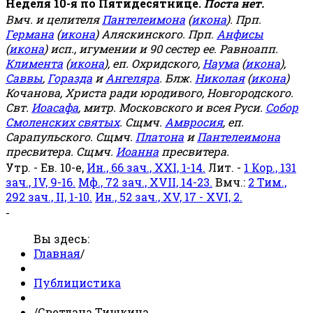
Неделя 10-я по Пятидесятнице.
Поста нет.
Вмч. и целителя
Пантелеимона
(
икона
). Прп.
Германа
(
икона
) Аляскинского. Прп.
Анфисы
(
икона
) исп., игумении и 90 сестер ее. Равноапп.
Климента
(
икона
), еп. Охридского,
Наума
(
икона
),
Саввы
,
Горазда
и
Ангеляра
. Блж.
Николая
(
икона
)
Кочанова, Христа ради юродивого, Новгородского.
Свт.
Иоасафа
, митр. Московского и всея Руси.
Собор
Смоленских святых
. Сщмч.
Амвросия
, еп.
Сарапульского. Сщмч.
Платона
и
Пантелеимона
пресвитера. Сщмч.
Иоанна
пресвитера.
Утр. - Ев. 10-е,
Ин., 66 зач., XXI, 1-14.
Лит. -
1 Кор., 131
зач., IV, 9-16.
Мф., 72 зач., XVII, 14-23.
Вмч.:
2 Тим.,
292 зач., II, 1-10.
Ин., 52 зач., XV, 17 - XVI, 2.
-
Вы здесь:
Главная
/
Публицистика
/
Светлана Тишкина