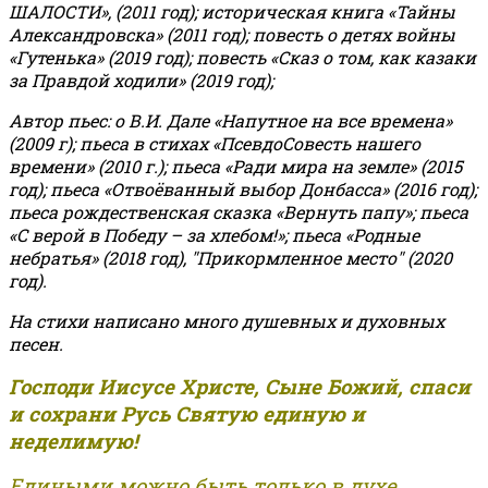
ШАЛОСТИ», (2011 год); историческая книга «Тайны
Александровска» (2011 год); повесть о детях войны
«Гутенька» (2019 год); повесть «Сказ о том, как казаки
за Правдой ходили» (2019 год);
Автор пьес: о В.И. Дале «Напутное на все времена»
(2009 г); пьеса в стихах «ПсевдоСовесть нашего
времени» (2010 г.); пьеса «Ради мира на земле» (2015
год); пьеса «Отвоёванный выбор Донбасса» (2016 год);
пьеса рождественская сказка «Вернуть папу»; пьеса
«С верой в Победу – за хлебом!»
;
пьеса «Родные
небратья» (2018 год), "Прикормленное место" (2020
год).
На стихи написано много душевных и духовных
песен.
Господи Иисусе Христе, Сыне Божий, спаси
и сохрани Русь Святую единую и
неделимую!
Едиными можно быть только в духе,