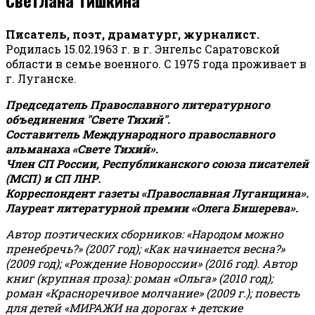
Писатель, поэт, драматург, журналист.
Родилась 15.02.1963 г. в г. Энгельс Саратовской
области в семье военного. С 1975 года проживает в
г. Луганске.
Председатель Православного литературного
объединения "Свете Тихий".
Составитель Международного православного
альманаха «Свете Тихий».
Член СП России, Республиканского союза писателей
(МСП) и СП ЛНР.
Корреспондент газеты «Православная Луганщина»
.
Лауреат литературной премии «Олега Бишерева».
Автор поэтических сборников: «Народом можно
пренебречь?» (2007 год); «Как начинается весна?»
(2009 год); «Рождение Новороссии» (2016 год).
Автор
книг (крупная проза): роман «Ольга» (2010 год);
роман «Красноречивое молчание» (2009 г.); повесть
для детей «МИРАЖИ на дорогах + детские