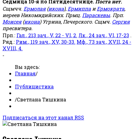
Седмица 10-я по Пятидесятнице.
Поста нет.
Сщмчч.
Ермолая
(
икона
),
Ермиппа
и
Ермократа
,
иереев Никомидийских. Прмц.
Параскевы
. Прп.
Моисея
(
икона
) Угрина, Печерского. Сщмч.
Сергия
пресвитера.
Прп.:
Гал., 213 зач., V, 22 - VI, 2.
Лк., 24 зач., VI, 17-23
.
Ряд.:
Рим., 119 зач., XV, 30-33.
Мф., 73 зач., XVII, 24 -
XVIII, 4.
-
Вы здесь:
Главная
/
Публицистика
/
Светлана Тишкина
Подписаться на этот канал RSS
Светлана Тишкина