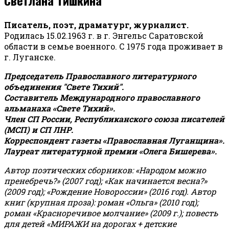
Писатель, поэт, драматург, журналист.
Родилась 15.02.1963 г. в г. Энгельс Саратовской
области в семье военного. С 1975 года проживает в
г. Луганске.
Председатель Православного литературного
объединения "Свете Тихий".
Составитель Международного православного
альманаха «Свете Тихий».
Член СП России, Республиканского союза писателей
(МСП) и СП ЛНР.
Корреспондент газеты «Православная Луганщина»
.
Лауреат литературной премии «Олега Бишерева».
Автор поэтических сборников: «Народом можно
пренебречь?» (2007 год); «Как начинается весна?»
(2009 год); «Рождение Новороссии» (2016 год).
Автор
книг (крупная проза): роман «Ольга» (2010 год);
роман «Красноречивое молчание» (2009 г.); повесть
для детей «МИРАЖИ на дорогах + детские