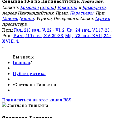
Седмица 10-я по Пятидесятнице.
Поста нет.
Сщмчч.
Ермолая
(
икона
),
Ермиппа
и
Ермократа
,
иереев Никомидийских. Прмц.
Параскевы
. Прп.
Моисея
(
икона
) Угрина, Печерского. Сщмч.
Сергия
пресвитера.
Прп.:
Гал., 213 зач., V, 22 - VI, 2.
Лк., 24 зач., VI, 17-23
.
Ряд.:
Рим., 119 зач., XV, 30-33.
Мф., 73 зач., XVII, 24 -
XVIII, 4.
-
Вы здесь:
Главная
/
Публицистика
/
Светлана Тишкина
Подписаться на этот канал RSS
Светлана Тишкина