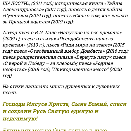
ШАЛОСТИ», (2011 год); историческая книга «Тайны
Александровска» (2011 год); повесть о детях войны
«Гутенька» (2019 год); повесть «Сказ о том, как казаки
за Правдой ходили» (2019 год);
Автор пьес: о В.И. Дале «Напутное на все времена»
(2009 г); пьеса в стихах «ПсевдоСовесть нашего
времени» (2010 г.); пьеса «Ради мира на земле» (2015
год); пьеса «Отвоёванный выбор Донбасса» (2016 год);
пьеса рождественская сказка «Вернуть папу»; пьеса
«С верой в Победу – за хлебом!»
;
пьеса «Родные
небратья» (2018 год), "Прикормленное место" (2020
год).
На стихи написано много душевных и духовных
песен.
Господи Иисусе Христе, Сыне Божий, спаси
и сохрани Русь Святую единую и
неделимую!
Едиными можно быть только в духе,