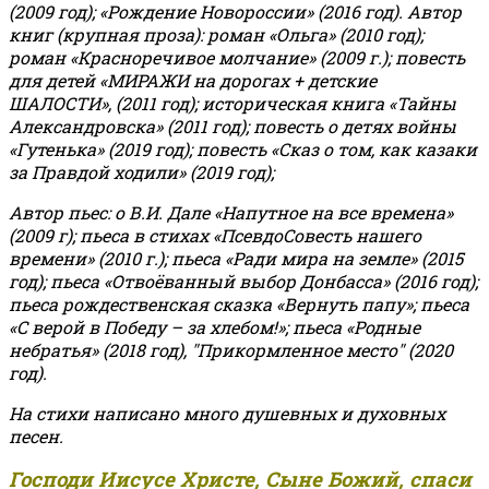
(2009 год); «Рождение Новороссии» (2016 год).
Автор
книг (крупная проза): роман «Ольга» (2010 год);
роман «Красноречивое молчание» (2009 г.); повесть
для детей «МИРАЖИ на дорогах + детские
ШАЛОСТИ», (2011 год); историческая книга «Тайны
Александровска» (2011 год); повесть о детях войны
«Гутенька» (2019 год); повесть «Сказ о том, как казаки
за Правдой ходили» (2019 год);
Автор пьес: о В.И. Дале «Напутное на все времена»
(2009 г); пьеса в стихах «ПсевдоСовесть нашего
времени» (2010 г.); пьеса «Ради мира на земле» (2015
год); пьеса «Отвоёванный выбор Донбасса» (2016 год);
пьеса рождественская сказка «Вернуть папу»; пьеса
«С верой в Победу – за хлебом!»
;
пьеса «Родные
небратья» (2018 год), "Прикормленное место" (2020
год).
На стихи написано много душевных и духовных
песен.
Господи Иисусе Христе, Сыне Божий, спаси