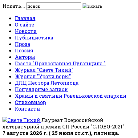
Искать...
Главная
О сайте
Новости
Публицистика
Проза
Поэзия
Авторы
Газета "Православная Луганщина "
Журнал "Свете Тихий"
Журнал "Уроки веры"
ДПЦ Нестора Летописца
Популярные записи
Храмы и святыни Ровеньковской епархии
Стиховизор
Контакты
Лауреат Всероссийской
литературной премии СП России "СЛОВО-2021".
7 августа 2026 г. ( 25 июля ст.ст.), пятница.