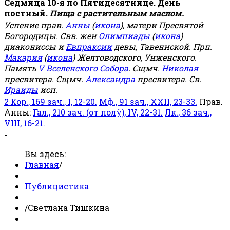
Седмица 10-я по Пятидесятнице. День
постный.
Пища с растительным маслом.
Успение прав.
Анны
(
икона
), матери Пресвятой
Богородицы. Свв. жен
Олимпиады
(
икона
)
диакониссы и
Евпраксии
девы, Тавеннской. Прп.
Макария
(
икона
) Желтоводского, Унженского.
Память
V Вселенского Собора
. Сщмч.
Николая
пресвитера. Сщмч.
Александра
пресвитера. Св.
Ираиды
исп.
2 Кор., 169 зач., I, 12-20.
Мф., 91 зач., XXII, 23-33.
Прав.
Анны:
Гал., 210 зач. (от полу́), IV, 22-31.
Лк., 36 зач.,
VIII, 16-21.
-
Вы здесь:
Главная
/
Публицистика
/
Светлана Тишкина