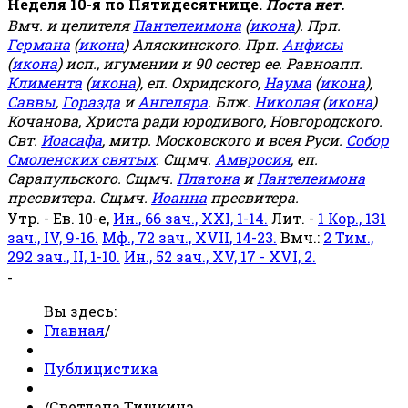
Неделя 10-я по Пятидесятнице.
Поста нет.
Вмч. и целителя
Пантелеимона
(
икона
). Прп.
Германа
(
икона
) Аляскинского. Прп.
Анфисы
(
икона
) исп., игумении и 90 сестер ее. Равноапп.
Климента
(
икона
), еп. Охридского,
Наума
(
икона
),
Саввы
,
Горазда
и
Ангеляра
. Блж.
Николая
(
икона
)
Кочанова, Христа ради юродивого, Новгородского.
Свт.
Иоасафа
, митр. Московского и всея Руси.
Собор
Смоленских святых
. Сщмч.
Амвросия
, еп.
Сарапульского. Сщмч.
Платона
и
Пантелеимона
пресвитера. Сщмч.
Иоанна
пресвитера.
Утр. - Ев. 10-е,
Ин., 66 зач., XXI, 1-14.
Лит. -
1 Кор., 131
зач., IV, 9-16.
Мф., 72 зач., XVII, 14-23.
Вмч.:
2 Тим.,
292 зач., II, 1-10.
Ин., 52 зач., XV, 17 - XVI, 2.
-
Вы здесь:
Главная
/
Публицистика
/
Светлана Тишкина