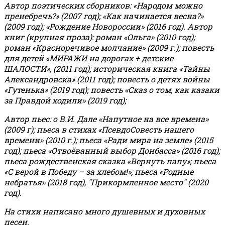
Автор поэтических сборников: «Народом можно
пренебречь?» (2007 год); «Как начинается весна?»
(2009 год); «Рождение Новороссии» (2016 год).
Автор
книг (крупная проза): роман «Ольга» (2010 год);
роман «Красноречивое молчание» (2009 г.); повесть
для детей «МИРАЖИ на дорогах + детские
ШАЛОСТИ», (2011 год); историческая книга «Тайны
Александровска» (2011 год); повесть о детях войны
«Гутенька» (2019 год); повесть «Сказ о том, как казаки
за Правдой ходили» (2019 год);
Автор пьес: о В.И. Дале «Напутное на все времена»
(2009 г); пьеса в стихах «ПсевдоСовесть нашего
времени» (2010 г.); пьеса «Ради мира на земле» (2015
год); пьеса «Отвоёванный выбор Донбасса» (2016 год);
пьеса рождественская сказка «Вернуть папу»; пьеса
«С верой в Победу – за хлебом!»
;
пьеса «Родные
небратья» (2018 год), "Прикормленное место" (2020
год).
На стихи написано много душевных и духовных
песен.