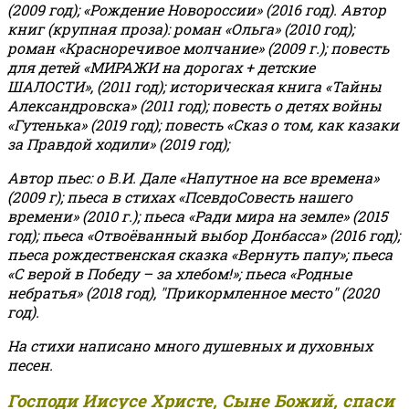
(2009 год); «Рождение Новороссии» (2016 год).
Автор
книг (крупная проза): роман «Ольга» (2010 год);
роман «Красноречивое молчание» (2009 г.); повесть
для детей «МИРАЖИ на дорогах + детские
ШАЛОСТИ», (2011 год); историческая книга «Тайны
Александровска» (2011 год); повесть о детях войны
«Гутенька» (2019 год); повесть «Сказ о том, как казаки
за Правдой ходили» (2019 год);
Автор пьес: о В.И. Дале «Напутное на все времена»
(2009 г); пьеса в стихах «ПсевдоСовесть нашего
времени» (2010 г.); пьеса «Ради мира на земле» (2015
год); пьеса «Отвоёванный выбор Донбасса» (2016 год);
пьеса рождественская сказка «Вернуть папу»; пьеса
«С верой в Победу – за хлебом!»
;
пьеса «Родные
небратья» (2018 год), "Прикормленное место" (2020
год).
На стихи написано много душевных и духовных
песен.
Господи Иисусе Христе, Сыне Божий, спаси