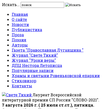
Искать...
Главная
О сайте
Новости
Публицистика
Проза
Поэзия
Авторы
Газета "Православная Луганщина "
Журнал "Свете Тихий"
Журнал "Уроки веры"
ДПЦ Нестора Летописца
Популярные записи
Храмы и святыни Ровеньковской епархии
Стиховизор
Контакты
Лауреат Всероссийской
литературной премии СП России "СЛОВО-2021".
7 августа 2026 г. ( 25 июля ст.ст.), пятница.