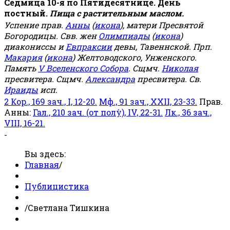
Седмица 10-я по Пятидесятнице. День
постный.
Пища с растительным маслом.
Успение прав.
Анны
(
икона
), матери Пресвятой
Богородицы. Свв. жен
Олимпиады
(
икона
)
диакониссы и
Евпраксии
девы, Тавеннской. Прп.
Макария
(
икона
) Желтоводского, Унженского.
Память
V Вселенского Собора
. Сщмч.
Николая
пресвитера. Сщмч.
Александра
пресвитера. Св.
Ираиды
исп.
2 Кор., 169 зач., I, 12-20.
Мф., 91 зач., XXII, 23-33.
Прав.
Анны:
Гал., 210 зач. (от полу́), IV, 22-31.
Лк., 36 зач.,
VIII, 16-21.
-
Вы здесь:
Главная
/
Публицистика
/
Светлана Тишкина