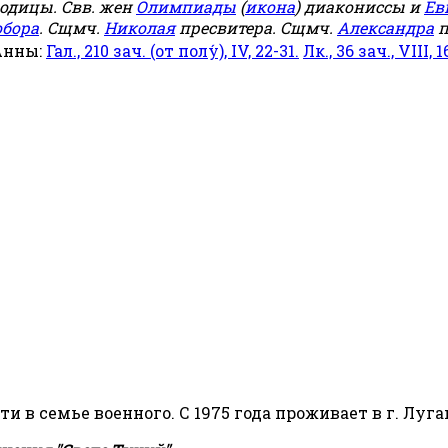
родицы. Свв. жен
Олимпиады
(
икона
) диакониссы и
Ев
обора
. Сщмч.
Николая
пресвитера. Сщмч.
Александра
п
Анны:
Гал., 210 зач. (от полу́), IV, 22-31.
Лк., 36 зач., VIII, 1
сти в семье военного. С 1975 года проживает в г. Луга