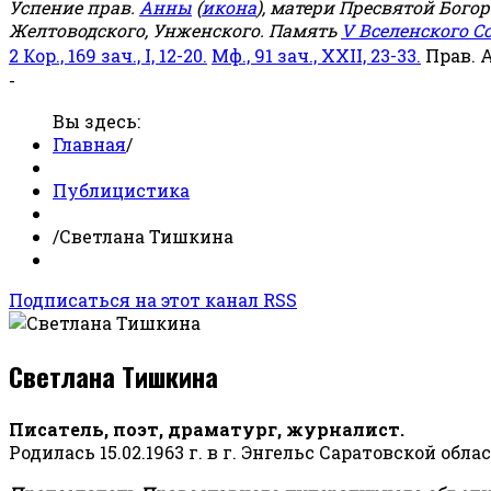
Успение прав.
Анны
(
икона
), матери Пресвятой Бого
Желтоводского, Унженского. Память
V Вселенского С
2 Кор., 169 зач., I, 12-20.
Мф., 91 зач., XXII, 23-33.
Прав. 
-
Вы здесь:
Главная
/
Публицистика
/
Светлана Тишкина
Подписаться на этот канал RSS
Светлана Тишкина
Писатель, поэт, драматург, журналист.
Родилась 15.02.1963 г. в г. Энгельс Саратовской обла