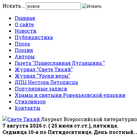
Искать...
Главная
О сайте
Новости
Публицистика
Проза
Поэзия
Авторы
Газета "Православная Луганщина "
Журнал "Свете Тихий"
Журнал "Уроки веры"
ДПЦ Нестора Летописца
Популярные записи
Храмы и святыни Ровеньковской епархии
Стиховизор
Контакты
Лауреат Всероссийской литературно
7 августа 2026 г. ( 25 июля ст.ст.), пятница.
Седмица 10-я по Пятидесятнице. День постный.