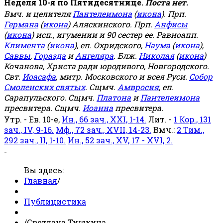
Неделя 10-я по Пятидесятнице.
Поста нет.
Вмч. и целителя
Пантелеимона
(
икона
). Прп.
Германа
(
икона
) Аляскинского. Прп.
Анфисы
(
икона
) исп., игумении и 90 сестер ее. Равноапп.
Климента
(
икона
), еп. Охридского,
Наума
(
икона
),
Саввы
,
Горазда
и
Ангеляра
. Блж.
Николая
(
икона
)
Кочанова, Христа ради юродивого, Новгородского.
Свт.
Иоасафа
, митр. Московского и всея Руси.
Собор
Смоленских святых
. Сщмч.
Амвросия
, еп.
Сарапульского. Сщмч.
Платона
и
Пантелеимона
пресвитера. Сщмч.
Иоанна
пресвитера.
Утр. - Ев. 10-е,
Ин., 66 зач., XXI, 1-14.
Лит. -
1 Кор., 131
зач., IV, 9-16.
Мф., 72 зач., XVII, 14-23.
Вмч.:
2 Тим.,
292 зач., II, 1-10.
Ин., 52 зач., XV, 17 - XVI, 2.
-
Вы здесь:
Главная
/
Публицистика
/
Светлана Тишкина