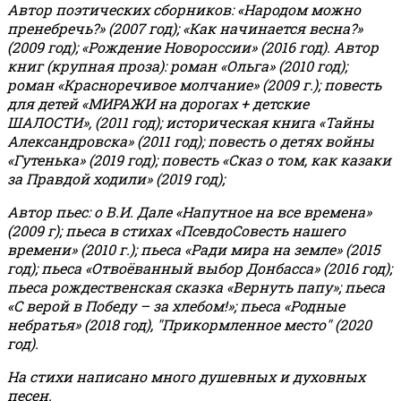
Автор поэтических сборников: «Народом можно
пренебречь?» (2007 год); «Как начинается весна?»
(2009 год); «Рождение Новороссии» (2016 год).
Автор
книг (крупная проза): роман «Ольга» (2010 год);
роман «Красноречивое молчание» (2009 г.); повесть
для детей «МИРАЖИ на дорогах + детские
ШАЛОСТИ», (2011 год); историческая книга «Тайны
Александровска» (2011 год); повесть о детях войны
«Гутенька» (2019 год); повесть «Сказ о том, как казаки
за Правдой ходили» (2019 год);
Автор пьес: о В.И. Дале «Напутное на все времена»
(2009 г); пьеса в стихах «ПсевдоСовесть нашего
времени» (2010 г.); пьеса «Ради мира на земле» (2015
год); пьеса «Отвоёванный выбор Донбасса» (2016 год);
пьеса рождественская сказка «Вернуть папу»; пьеса
«С верой в Победу – за хлебом!»
;
пьеса «Родные
небратья» (2018 год), "Прикормленное место" (2020
год).
На стихи написано много душевных и духовных
песен.