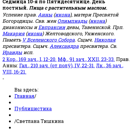
Седмица 10-я по Пятидесятнице. День
постный.
Пища с растительным маслом.
Успение прав.
Анны
(
икона
), матери Пресвятой
Богородицы. Свв. жен
Олимпиады
(
икона
)
диакониссы и
Евпраксии
девы, Тавеннской. Прп.
Макария
(
икона
) Желтоводского, Унженского.
Память
V Вселенского Собора
. Сщмч.
Николая
пресвитера. Сщмч.
Александра
пресвитера. Св.
Ираиды
исп.
2 Кор., 169 зач., I, 12-20.
Мф., 91 зач., XXII, 23-33.
Прав.
Анны:
Гал., 210 зач. (от полу́), IV, 22-31.
Лк., 36 зач.,
VIII, 16-21.
-
Вы здесь:
Главная
/
Публицистика
/
Светлана Тишкина