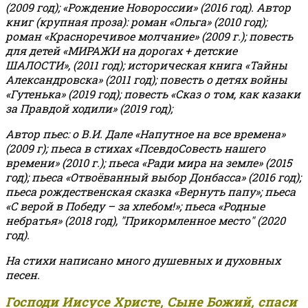
(2009 год); «Рождение Новороссии» (2016 год).
Автор
книг (крупная проза): роман «Ольга» (2010 год);
роман «Красноречивое молчание» (2009 г.); повесть
для детей «МИРАЖИ на дорогах + детские
ШАЛОСТИ», (2011 год); историческая книга «Тайны
Александровска» (2011 год); повесть о детях войны
«Гутенька» (2019 год); повесть «Сказ о том, как казаки
за Правдой ходили» (2019 год);
Автор пьес: о В.И. Дале «Напутное на все времена»
(2009 г); пьеса в стихах «ПсевдоСовесть нашего
времени» (2010 г.); пьеса «Ради мира на земле» (2015
год); пьеса «Отвоёванный выбор Донбасса» (2016 год);
пьеса рождественская сказка «Вернуть папу»; пьеса
«С верой в Победу – за хлебом!»
;
пьеса «Родные
небратья» (2018 год), "Прикормленное место" (2020
год).
На стихи написано много душевных и духовных
песен.
Господи Иисусе Христе, Сыне Божий, спаси