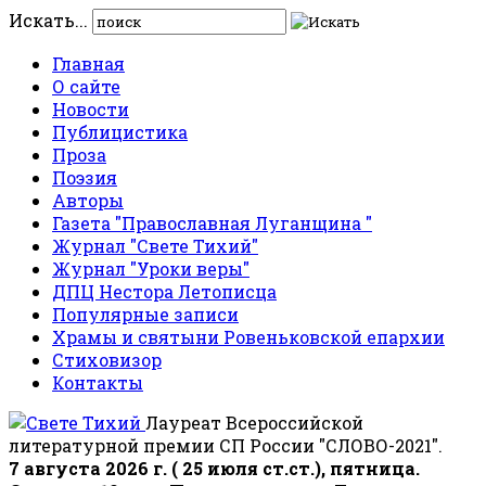
Искать...
Главная
О сайте
Новости
Публицистика
Проза
Поэзия
Авторы
Газета "Православная Луганщина "
Журнал "Свете Тихий"
Журнал "Уроки веры"
ДПЦ Нестора Летописца
Популярные записи
Храмы и святыни Ровеньковской епархии
Стиховизор
Контакты
Лауреат Всероссийской
литературной премии СП России "СЛОВО-2021".
7 августа 2026 г. ( 25 июля ст.ст.), пятница.