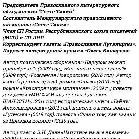
Председатель Православного литературного
объединения "Свете Тихий".
Составитель Международного православного
альманаха «Свете Тихий».
Член СП России, Республиканского союза писателей
(МСП) и СП ЛНР.
Корреспондент газеты «Православная Луганщина»
.
Лауреат литературной премии «Олега Бишерева».
Автор поэтических сборников: «Народом можно
пренебречь?» (2007 год); «Как начинается весна?»
(2009 год); «Рождение Новороссии» (2016 год).
Автор
книг (крупная проза): роман «Ольга» (2010 год);
роман «Красноречивое молчание» (2009 г.); повесть
для детей «МИРАЖИ на дорогах + детские
ШАЛОСТИ», (2011 год); историческая книга «Тайны
Александровска» (2011 год); повесть о детях войны
«Гутенька» (2019 год); повесть «Сказ о том, как казаки
за Правдой ходили» (2019 год);
Автор пьес: о В.И. Дале «Напутное на все времена»
(2009 г); пьеса в стихах «ПсевдоСовесть нашего