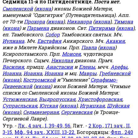
Седмица 11-я по Пятидесятнице.
Поста нет.
Смоленской
(
икона
) иконы Божией Матери,
именуемой "Одигитрия" (Путеводительница). Апп.
от 70-ти
Прохора
(
икона
),
Никанора
(
икона
),
Тимона
(
икона
) и
Пармена
диаконов. Свт.
Питирима
(
икона
),
еп. Тамбовского.
Собор
Тамбовских святых. Мч.
Иулиана
. Мч.
Евстафия
Анкирского. Мч.
Акакия
,
иже в Милете Карийском. Прп.
Павла
(
икона
)
Ксиропотамского. Прп.
Моисея
, чудотворца
Печерского. Сщмч.
Николая
диакона. Прмч.
Василия
, прмцц.
Анастасии
и
Елены
, мчч.
Арефы
,
Иоанна
,
Иоанна
,
Иоанна
и мц.
Мавры
.
Гребневской
(
икона
),
Костромской
и"Умиление"
Серафимо-
Дивеевской
(
икона
) икон Божией Матери. Чтимые
списки со Смоленской иконы Божией Матери:
Устюженская
,
Выдропусская
,
Христофоровская
,
Супрасльская
,
Югская
(
икона
),
Игрицкая
,
Шуйская
(
икона
),
Седмиезерная
,
Сергиевская
(в Троице-
Сергиевой Лавре).
Утр. -
Лк., 4 зач., I, 39-49, 56.
Лит. -
2 Кор., 171 зач., II,
3-15.
Мф., 94 зач., XXIII, 13-22.
Богородицы:
Флп., 240