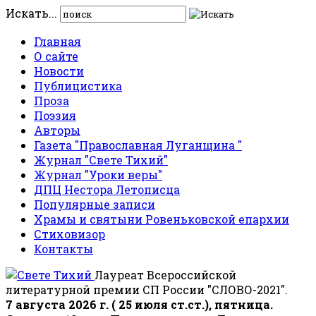
Искать...
Главная
О сайте
Новости
Публицистика
Проза
Поэзия
Авторы
Газета "Православная Луганщина "
Журнал "Свете Тихий"
Журнал "Уроки веры"
ДПЦ Нестора Летописца
Популярные записи
Храмы и святыни Ровеньковской епархии
Стиховизор
Контакты
Лауреат Всероссийской
литературной премии СП России "СЛОВО-2021".
7 августа 2026 г. ( 25 июля ст.ст.), пятница.