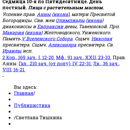
Седмица 10-я по Пятидесятнице. День
постный.
Пища с растительным маслом.
Успение прав.
Анны
(
икона
), матери Пресвятой
Богородицы. Свв. жен
Олимпиады
(
икона
)
диакониссы и
Евпраксии
девы, Тавеннской. Прп.
Макария
(
икона
) Желтоводского, Унженского.
Память
V Вселенского Собора
. Сщмч.
Николая
пресвитера. Сщмч.
Александра
пресвитера. Св.
Ираиды
исп.
2 Кор., 169 зач., I, 12-20.
Мф., 91 зач., XXII, 23-33.
Прав.
Анны:
Гал., 210 зач. (от полу́), IV, 22-31.
Лк., 36 зач.,
VIII, 16-21.
-
Вы здесь:
Главная
/
Публицистика
/
Светлана Тишкина