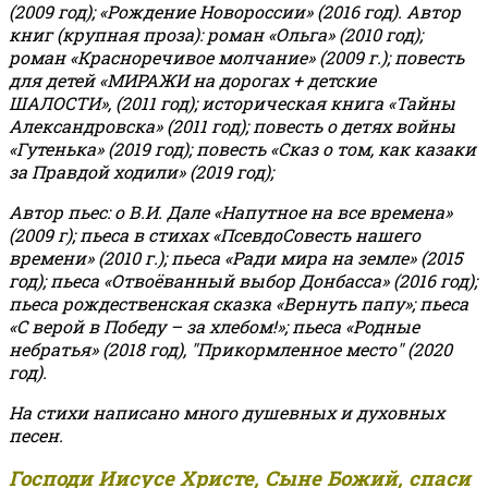
(2009 год); «Рождение Новороссии» (2016 год).
Автор
книг (крупная проза): роман «Ольга» (2010 год);
роман «Красноречивое молчание» (2009 г.); повесть
для детей «МИРАЖИ на дорогах + детские
ШАЛОСТИ», (2011 год); историческая книга «Тайны
Александровска» (2011 год); повесть о детях войны
«Гутенька» (2019 год); повесть «Сказ о том, как казаки
за Правдой ходили» (2019 год);
Автор пьес: о В.И. Дале «Напутное на все времена»
(2009 г); пьеса в стихах «ПсевдоСовесть нашего
времени» (2010 г.); пьеса «Ради мира на земле» (2015
год); пьеса «Отвоёванный выбор Донбасса» (2016 год);
пьеса рождественская сказка «Вернуть папу»; пьеса
«С верой в Победу – за хлебом!»
;
пьеса «Родные
небратья» (2018 год), "Прикормленное место" (2020
год).
На стихи написано много душевных и духовных
песен.
Господи Иисусе Христе, Сыне Божий, спаси