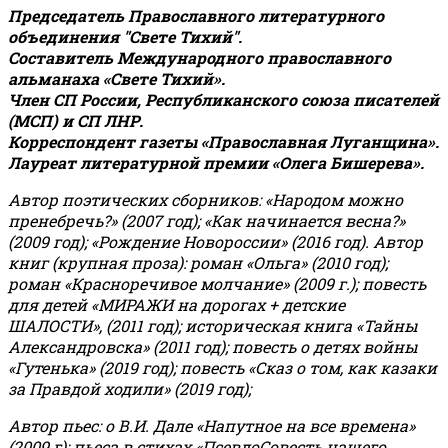
Председатель Православного литературного
объединения "Свете Тихий".
Составитель Международного православного
альманаха «Свете Тихий».
Член СП России, Республиканского союза писателей
(МСП) и СП ЛНР.
Корреспондент газеты «Православная Луганщина»
.
Лауреат литературной премии «Олега Бишерева».
Автор поэтических сборников: «Народом можно
пренебречь?» (2007 год); «Как начинается весна?»
(2009 год); «Рождение Новороссии» (2016 год).
Автор
книг (крупная проза): роман «Ольга» (2010 год);
роман «Красноречивое молчание» (2009 г.); повесть
для детей «МИРАЖИ на дорогах + детские
ШАЛОСТИ», (2011 год); историческая книга «Тайны
Александровска» (2011 год); повесть о детях войны
«Гутенька» (2019 год); повесть «Сказ о том, как казаки
за Правдой ходили» (2019 год);
Автор пьес: о В.И. Дале «Напутное на все времена»
(2009 г); пьеса в стихах «ПсевдоСовесть нашего