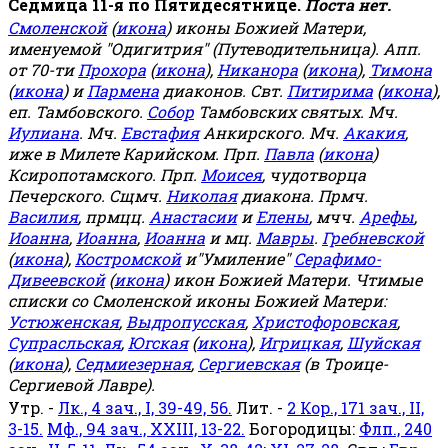
Седмица 11-я по Пятидесятнице.
Поста нет.
Смоленской
(
икона
) иконы Божией Матери,
именуемой "Одигитрия" (Путеводительница). Апп.
от 70-ти
Прохора
(
икона
),
Никанора
(
икона
),
Тимона
(
икона
) и
Пармена
диаконов. Свт.
Питирима
(
икона
),
еп. Тамбовского.
Собор
Тамбовских святых. Мч.
Иулиана
. Мч.
Евстафия
Анкирского. Мч.
Акакия
,
иже в Милете Карийском. Прп.
Павла
(
икона
)
Ксиропотамского. Прп.
Моисея
, чудотворца
Печерского. Сщмч.
Николая
диакона. Прмч.
Василия
, прмцц.
Анастасии
и
Елены
, мчч.
Арефы
,
Иоанна
,
Иоанна
,
Иоанна
и мц.
Мавры
.
Гребневской
(
икона
),
Костромской
и"Умиление"
Серафимо-
Дивеевской
(
икона
) икон Божией Матери. Чтимые
списки со Смоленской иконы Божией Матери:
Устюженская
,
Выдропусская
,
Христофоровская
,
Супрасльская
,
Югская
(
икона
),
Игрицкая
,
Шуйская
(
икона
),
Седмиезерная
,
Сергиевская
(в Троице-
Сергиевой Лавре).
Утр. -
Лк., 4 зач., I, 39-49, 56.
Лит. -
2 Кор., 171 зач., II,
3-15.
Мф., 94 зач., XXIII, 13-22.
Богородицы:
Флп., 240