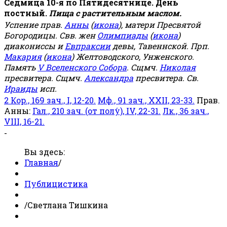
Седмица 10-я по Пятидесятнице. День
постный.
Пища с растительным маслом.
Успение прав.
Анны
(
икона
), матери Пресвятой
Богородицы. Свв. жен
Олимпиады
(
икона
)
диакониссы и
Евпраксии
девы, Тавеннской. Прп.
Макария
(
икона
) Желтоводского, Унженского.
Память
V Вселенского Собора
. Сщмч.
Николая
пресвитера. Сщмч.
Александра
пресвитера. Св.
Ираиды
исп.
2 Кор., 169 зач., I, 12-20.
Мф., 91 зач., XXII, 23-33.
Прав.
Анны:
Гал., 210 зач. (от полу́), IV, 22-31.
Лк., 36 зач.,
VIII, 16-21.
-
Вы здесь:
Главная
/
Публицистика
/
Светлана Тишкина