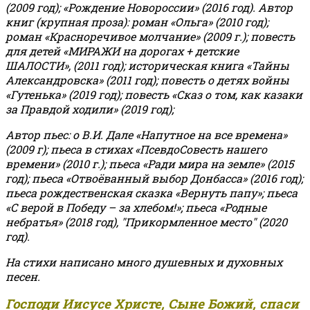
(2009 год); «Рождение Новороссии» (2016 год).
Автор
книг (крупная проза): роман «Ольга» (2010 год);
роман «Красноречивое молчание» (2009 г.); повесть
для детей «МИРАЖИ на дорогах + детские
ШАЛОСТИ», (2011 год); историческая книга «Тайны
Александровска» (2011 год); повесть о детях войны
«Гутенька» (2019 год); повесть «Сказ о том, как казаки
за Правдой ходили» (2019 год);
Автор пьес: о В.И. Дале «Напутное на все времена»
(2009 г); пьеса в стихах «ПсевдоСовесть нашего
времени» (2010 г.); пьеса «Ради мира на земле» (2015
год); пьеса «Отвоёванный выбор Донбасса» (2016 год);
пьеса рождественская сказка «Вернуть папу»; пьеса
«С верой в Победу – за хлебом!»
;
пьеса «Родные
небратья» (2018 год), "Прикормленное место" (2020
год).
На стихи написано много душевных и духовных
песен.
Господи Иисусе Христе, Сыне Божий, спаси