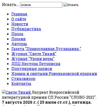
Искать...
Главная
О сайте
Новости
Публицистика
Проза
Поэзия
Авторы
Газета "Православная Луганщина "
Журнал "Свете Тихий"
Журнал "Уроки веры"
ДПЦ Нестора Летописца
Популярные записи
Храмы и святыни Ровеньковской епархии
Стиховизор
Контакты
Лауреат Всероссийской
литературной премии СП России "СЛОВО-2021".
7 августа 2026 г. ( 25 июля ст.ст.), пятница.