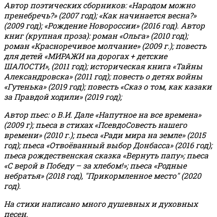
Автор поэтических сборников: «Народом можно
пренебречь?» (2007 год); «Как начинается весна?»
(2009 год); «Рождение Новороссии» (2016 год).
Автор
книг (крупная проза): роман «Ольга» (2010 год);
роман «Красноречивое молчание» (2009 г.); повесть
для детей «МИРАЖИ на дорогах + детские
ШАЛОСТИ», (2011 год); историческая книга «Тайны
Александровска» (2011 год); повесть о детях войны
«Гутенька» (2019 год); повесть «Сказ о том, как казаки
за Правдой ходили» (2019 год);
Автор пьес: о В.И. Дале «Напутное на все времена»
(2009 г); пьеса в стихах «ПсевдоСовесть нашего
времени» (2010 г.); пьеса «Ради мира на земле» (2015
год); пьеса «Отвоёванный выбор Донбасса» (2016 год);
пьеса рождественская сказка «Вернуть папу»; пьеса
«С верой в Победу – за хлебом!»
;
пьеса «Родные
небратья» (2018 год), "Прикормленное место" (2020
год).
На стихи написано много душевных и духовных
песен.