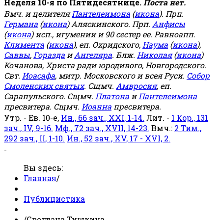
Неделя 10-я по Пятидесятнице.
Поста нет.
Вмч. и целителя
Пантелеимона
(
икона
). Прп.
Германа
(
икона
) Аляскинского. Прп.
Анфисы
(
икона
) исп., игумении и 90 сестер ее. Равноапп.
Климента
(
икона
), еп. Охридского,
Наума
(
икона
),
Саввы
,
Горазда
и
Ангеляра
. Блж.
Николая
(
икона
)
Кочанова, Христа ради юродивого, Новгородского.
Свт.
Иоасафа
, митр. Московского и всея Руси.
Собор
Смоленских святых
. Сщмч.
Амвросия
, еп.
Сарапульского. Сщмч.
Платона
и
Пантелеимона
пресвитера. Сщмч.
Иоанна
пресвитера.
Утр. - Ев. 10-е,
Ин., 66 зач., XXI, 1-14.
Лит. -
1 Кор., 131
зач., IV, 9-16.
Мф., 72 зач., XVII, 14-23.
Вмч.:
2 Тим.,
292 зач., II, 1-10.
Ин., 52 зач., XV, 17 - XVI, 2.
-
Вы здесь:
Главная
/
Публицистика
/
Светлана Тишкина