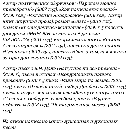
Автор поэтических сборников: «Народом можно
пренебречь?» (2007 год); «Как начинается весна?»
(2009 год); «Рождение Новороссии» (2016 год).
Автор
книг (крупная проза): роман «Ольга» (2010 год);
роман «Красноречивое молчание» (2009 г.); повесть
для детей «МИРАЖИ на дорогах + детские
ШАЛОСТИ», (2011 год); историческая книга «Тайны
Александровска» (2011 год); повесть о детях войны
«Гутенька» (2019 год); повесть «Сказ о том, как казаки
за Правдой ходили» (2019 год);
Автор пьес: о В.И. Дале «Напутное на все времена»
(2009 г); пьеса в стихах «ПсевдоСовесть нашего
времени» (2010 г.); пьеса «Ради мира на земле» (2015
год); пьеса «Отвоёванный выбор Донбасса» (2016 год);
пьеса рождественская сказка «Вернуть папу»; пьеса
«С верой в Победу – за хлебом!»
;
пьеса «Родные
небратья» (2018 год), "Прикормленное место" (2020
год).
На стихи написано много душевных и духовных
песен.