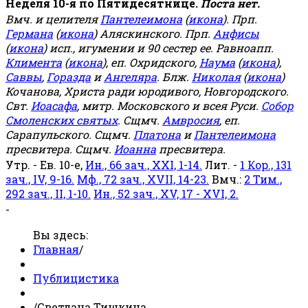
Неделя 10-я по Пятидесятнице.
Поста нет.
Вмч. и целителя
Пантелеимона
(
икона
). Прп.
Германа
(
икона
) Аляскинского. Прп.
Анфисы
(
икона
) исп., игумении и 90 сестер ее. Равноапп.
Климента
(
икона
), еп. Охридского,
Наума
(
икона
),
Саввы
,
Горазда
и
Ангеляра
. Блж.
Николая
(
икона
)
Кочанова, Христа ради юродивого, Новгородского.
Свт.
Иоасафа
, митр. Московского и всея Руси.
Собор
Смоленских святых
. Сщмч.
Амвросия
, еп.
Сарапульского. Сщмч.
Платона
и
Пантелеимона
пресвитера. Сщмч.
Иоанна
пресвитера.
Утр. - Ев. 10-е,
Ин., 66 зач., XXI, 1-14.
Лит. -
1 Кор., 131
зач., IV, 9-16.
Мф., 72 зач., XVII, 14-23.
Вмч.:
2 Тим.,
292 зач., II, 1-10.
Ин., 52 зач., XV, 17 - XVI, 2.
-
Вы здесь:
Главная
/
Публицистика
/
Светлана Тишкина