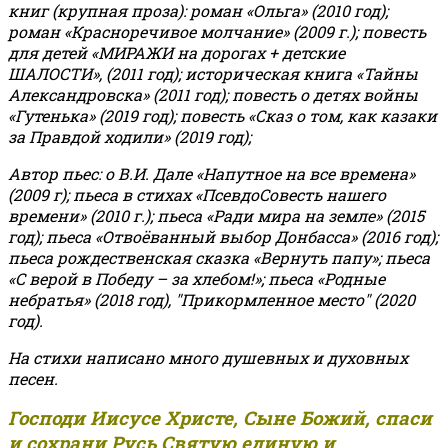
книг (крупная проза): роман «Ольга» (2010 год);
роман «Красноречивое молчание» (2009 г.); повесть
для детей «МИРАЖИ на дорогах + детские
ШАЛОСТИ», (2011 год); историческая книга «Тайны
Александровска» (2011 год); повесть о детях войны
«Гутенька» (2019 год); повесть «Сказ о том, как казаки
за Правдой ходили» (2019 год);
Автор пьес: о В.И. Дале «Напутное на все времена»
(2009 г); пьеса в стихах «ПсевдоСовесть нашего
времени» (2010 г.); пьеса «Ради мира на земле» (2015
год); пьеса «Отвоёванный выбор Донбасса» (2016 год);
пьеса рождественская сказка «Вернуть папу»; пьеса
«С верой в Победу – за хлебом!»
;
пьеса «Родные
небратья» (2018 год), "Прикормленное место" (2020
год).
На стихи написано много душевных и духовных
песен.
Господи Иисусе Христе, Сыне Божий, спаси
и сохрани Русь Святую единую и