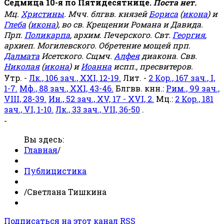
Седмица 10-я по Пятидесятнице.
Поста нет.
Мц.
Христины
. Мчч. блгвв. князей
Бориса
(
икона
) и
Глеба
(
икона
), во св. Крещении Романа и Давида.
Прп.
Поликарпа
, архим. Печерского. Свт.
Георгия
,
архиеп. Могилевского. Обретение мощей прп.
Далмата
Исетского. Сщмч.
Алфея
диакона. Свв.
Николая
(
икона
) и
Иоанна
испп., пресвитеров.
Утр. -
Лк., 106 зач., XXI, 12-19.
Лит. -
2 Кор., 167 зач., I,
1-7.
Мф., 88 зач., XXI, 43-46.
Блгвв. кнн.:
Рим., 99 зач.,
VIII, 28-39.
Ин., 52 зач., XV, 17 - XVI, 2.
Мц.:
2 Кор., 181
зач., VI, 1-10.
Лк., 33 зач., VII, 36-50
.
-
Вы здесь:
Главная
/
Публицистика
/
Светлана Тишкина
Подписаться на этот канал RSS