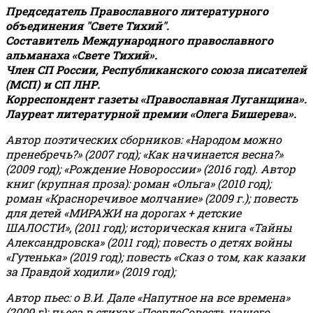
Председатель Православного литературного
объединения "Свете Тихий".
Составитель Международного православного
альманаха «Свете Тихий».
Член СП России, Республиканского союза писателей
(МСП) и СП ЛНР.
Корреспондент газеты «Православная Луганщина»
.
Лауреат литературной премии «Олега Бишерева».
Автор поэтических сборников: «Народом можно
пренебречь?» (2007 год); «Как начинается весна?»
(2009 год); «Рождение Новороссии» (2016 год).
Автор
книг (крупная проза): роман «Ольга» (2010 год);
роман «Красноречивое молчание» (2009 г.); повесть
для детей «МИРАЖИ на дорогах + детские
ШАЛОСТИ», (2011 год); историческая книга «Тайны
Александровска» (2011 год); повесть о детях войны
«Гутенька» (2019 год); повесть «Сказ о том, как казаки
за Правдой ходили» (2019 год);
Автор пьес: о В.И. Дале «Напутное на все времена»
(2009 г); пьеса в стихах «ПсевдоСовесть нашего