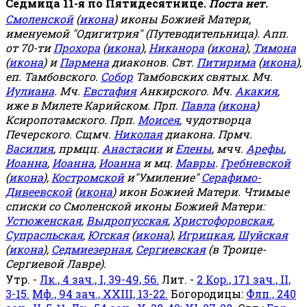
Седмица 11-я по Пятидесятнице.
Поста нет.
Смоленской
(
икона
) иконы Божией Матери,
именуемой "Одигитрия" (Путеводительница). Апп.
от 70-ти
Прохора
(
икона
),
Никанора
(
икона
),
Тимона
(
икона
) и
Пармена
диаконов. Свт.
Питирима
(
икона
),
еп. Тамбовского.
Собор
Тамбовских святых. Мч.
Иулиана
. Мч.
Евстафия
Анкирского. Мч.
Акакия
,
иже в Милете Карийском. Прп.
Павла
(
икона
)
Ксиропотамского. Прп.
Моисея
, чудотворца
Печерского. Сщмч.
Николая
диакона. Прмч.
Василия
, прмцц.
Анастасии
и
Елены
, мчч.
Арефы
,
Иоанна
,
Иоанна
,
Иоанна
и мц.
Мавры
.
Гребневской
(
икона
),
Костромской
и"Умиление"
Серафимо-
Дивеевской
(
икона
) икон Божией Матери. Чтимые
списки со Смоленской иконы Божией Матери:
Устюженская
,
Выдропусская
,
Христофоровская
,
Супрасльская
,
Югская
(
икона
),
Игрицкая
,
Шуйская
(
икона
),
Седмиезерная
,
Сергиевская
(в Троице-
Сергиевой Лавре).
Утр. -
Лк., 4 зач., I, 39-49, 56.
Лит. -
2 Кор., 171 зач., II,
3-15.
Мф., 94 зач., XXIII, 13-22.
Богородицы:
Флп., 240