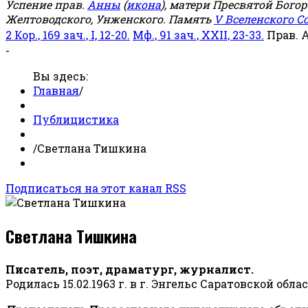
Успение прав.
Анны
(
икона
), матери Пресвятой Бого
Желтоводского, Унженского. Память
V Вселенского С
2 Кор., 169 зач., I, 12-20.
Мф., 91 зач., XXII, 23-33.
Прав. 
-
Вы здесь:
Главная
/
Публицистика
/
Светлана Тишкина
Подписаться на этот канал RSS
Светлана Тишкина
Писатель, поэт, драматург, журналист.
Родилась 15.02.1963 г. в г. Энгельс Саратовской обла