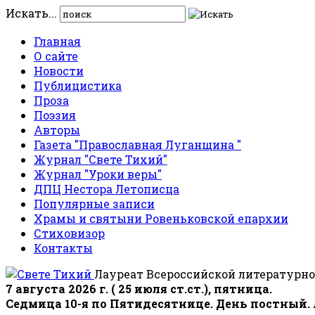
Искать...
Главная
О сайте
Новости
Публицистика
Проза
Поэзия
Авторы
Газета "Православная Луганщина "
Журнал "Свете Тихий"
Журнал "Уроки веры"
ДПЦ Нестора Летописца
Популярные записи
Храмы и святыни Ровеньковской епархии
Стиховизор
Контакты
Лауреат Всероссийской литературно
7 августа 2026 г. ( 25 июля ст.ст.), пятница.
Седмица 10-я по Пятидесятнице. День постный.