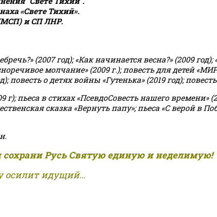
ения "Свете Тихий".
аха «Свете Тихий».
(МСП) и СП ЛНР.
чь?» (2007 год); «Как начинается весна?» (2009 год); 
асноречивое молчание» (2009 г.); повесть для детей «МИ
 повесть о детях войны «Гутенька» (2019 год); повесть 
9 г); пьеса в стихах «ПсевдоСовесть нашего времени» (201
ственская сказка «Вернуть папу»; пьеса «С верой в Поб
н.
и сохрани Русь Святую единую и неделимую!
 осилит идущий...