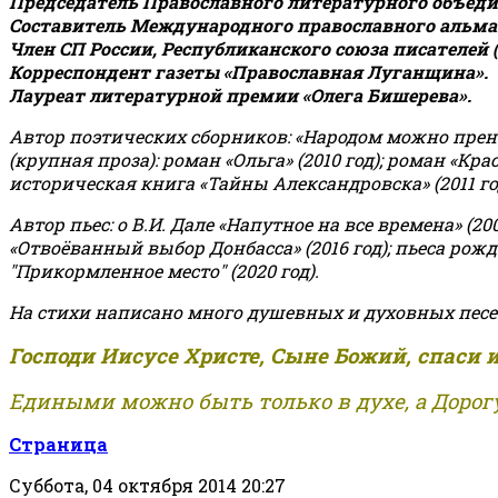
Председатель Православного литературного объедин
Составитель Международного православного альман
Член СП России, Республиканского союза писателей 
Корреспондент газеты «Православная Луганщина»
.
Лауреат литературной премии «Олега Бишерева».
Автор поэтических сборников: «Народом можно пренебре
(крупная проза): роман «Ольга» (2010 год); роман «Кр
историческая книга «Тайны Александровска» (2011 год);
Автор пьес: о В.И. Дале «Напутное на все времена» (200
«Отвоёванный выбор Донбасса» (2016 год); пьеса рожде
"Прикормленное место" (2020 год).
На стихи написано много душевных и духовных песе
Господи Иисусе Христе, Сыне Божий, спаси 
Едиными можно быть только в духе, а Дорогу
Страница
Суббота, 04 октября 2014 20:27