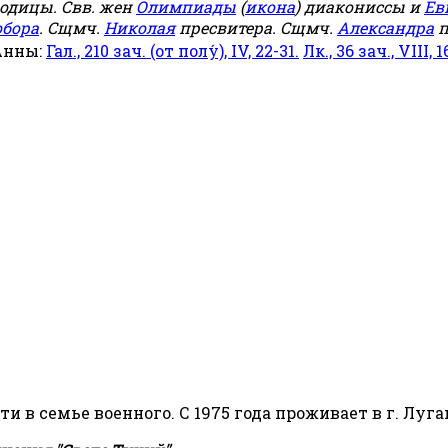
родицы. Свв. жен
Олимпиады
(
икона
) диакониссы и
Ев
обора
. Сщмч.
Николая
пресвитера. Сщмч.
Александра
п
Анны:
Гал., 210 зач. (от полу́), IV, 22-31.
Лк., 36 зач., VIII, 1
сти в семье военного. С 1975 года проживает в г. Луга