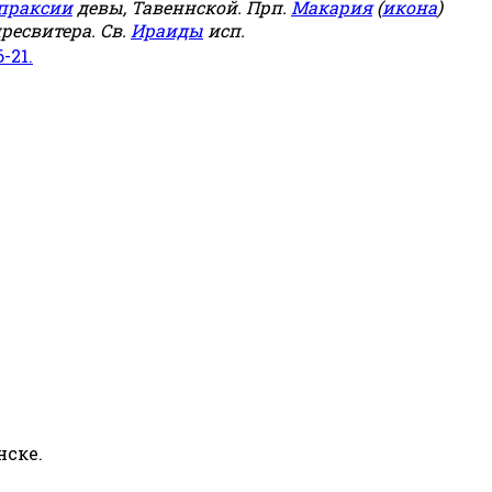
праксии
девы, Тавеннской. Прп.
Макария
(
икона
)
ресвитера. Св.
Ираиды
исп.
6-21.
нске.