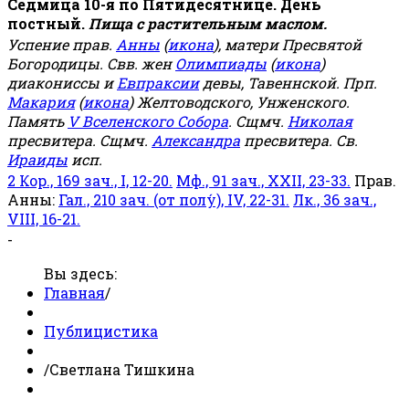
Седмица 10-я по Пятидесятнице. День
постный.
Пища с растительным маслом.
Успение прав.
Анны
(
икона
), матери Пресвятой
Богородицы. Свв. жен
Олимпиады
(
икона
)
диакониссы и
Евпраксии
девы, Тавеннской. Прп.
Макария
(
икона
) Желтоводского, Унженского.
Память
V Вселенского Собора
. Сщмч.
Николая
пресвитера. Сщмч.
Александра
пресвитера. Св.
Ираиды
исп.
2 Кор., 169 зач., I, 12-20.
Мф., 91 зач., XXII, 23-33.
Прав.
Анны:
Гал., 210 зач. (от полу́), IV, 22-31.
Лк., 36 зач.,
VIII, 16-21.
-
Вы здесь:
Главная
/
Публицистика
/
Светлана Тишкина