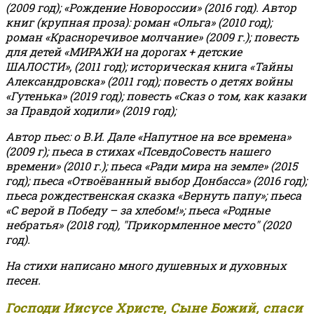
(2009 год); «Рождение Новороссии» (2016 год).
Автор
книг (крупная проза): роман «Ольга» (2010 год);
роман «Красноречивое молчание» (2009 г.); повесть
для детей «МИРАЖИ на дорогах + детские
ШАЛОСТИ», (2011 год); историческая книга «Тайны
Александровска» (2011 год); повесть о детях войны
«Гутенька» (2019 год); повесть «Сказ о том, как казаки
за Правдой ходили» (2019 год);
Автор пьес: о В.И. Дале «Напутное на все времена»
(2009 г); пьеса в стихах «ПсевдоСовесть нашего
времени» (2010 г.); пьеса «Ради мира на земле» (2015
год); пьеса «Отвоёванный выбор Донбасса» (2016 год);
пьеса рождественская сказка «Вернуть папу»; пьеса
«С верой в Победу – за хлебом!»
;
пьеса «Родные
небратья» (2018 год), "Прикормленное место" (2020
год).
На стихи написано много душевных и духовных
песен.
Господи Иисусе Христе, Сыне Божий, спаси