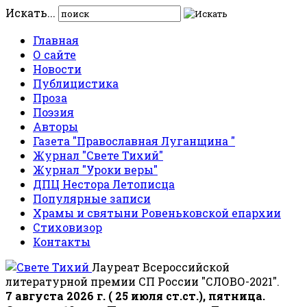
Искать...
Главная
О сайте
Новости
Публицистика
Проза
Поэзия
Авторы
Газета "Православная Луганщина "
Журнал "Свете Тихий"
Журнал "Уроки веры"
ДПЦ Нестора Летописца
Популярные записи
Храмы и святыни Ровеньковской епархии
Стиховизор
Контакты
Лауреат Всероссийской
литературной премии СП России "СЛОВО-2021".
7 августа 2026 г. ( 25 июля ст.ст.), пятница.