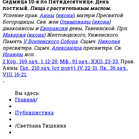
Седмица 10-я по Пятидесятнице. День
постный.
Пища с растительным маслом.
Успение прав.
Анны
(
икона
), матери Пресвятой
Богородицы. Свв. жен
Олимпиады
(
икона
)
диакониссы и
Евпраксии
девы, Тавеннской. Прп.
Макария
(
икона
) Желтоводского, Унженского.
Память
V Вселенского Собора
. Сщмч.
Николая
пресвитера. Сщмч.
Александра
пресвитера. Св.
Ираиды
исп.
2 Кор., 169 зач., I, 12-20.
Мф., 91 зач., XXII, 23-33.
Прав.
Анны:
Гал., 210 зач. (от полу́), IV, 22-31.
Лк., 36 зач.,
VIII, 16-21.
-
Вы здесь:
Главная
/
Публицистика
/
Светлана Тишкина