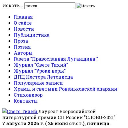
Искать...
Главная
О сайте
Новости
Публицистика
Проза
Поэзия
Авторы
Газета "Православная Луганщина "
Журнал "Свете Тихий"
Журнал "Уроки веры"
ДПЦ Нестора Летописца
Популярные записи
Храмы и святыни Ровеньковской епархии
Стиховизор
Контакты
Лауреат Всероссийской
литературной премии СП России "СЛОВО-2021".
7 августа 2026 г. ( 25 июля ст.ст.), пятница.