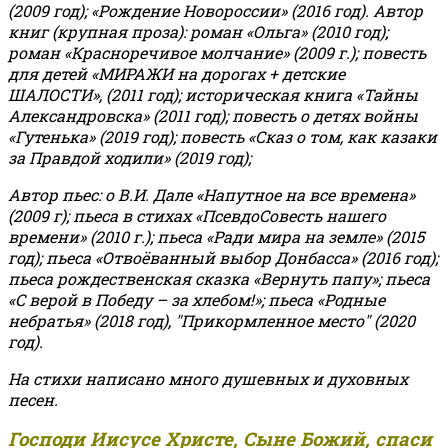
(2009 год); «Рождение Новороссии» (2016 год).
Автор
книг (крупная проза): роман «Ольга» (2010 год);
роман «Красноречивое молчание» (2009 г.); повесть
для детей «МИРАЖИ на дорогах + детские
ШАЛОСТИ», (2011 год); историческая книга «Тайны
Александровска» (2011 год); повесть о детях войны
«Гутенька» (2019 год); повесть «Сказ о том, как казаки
за Правдой ходили» (2019 год);
Автор пьес: о В.И. Дале «Напутное на все времена»
(2009 г); пьеса в стихах «ПсевдоСовесть нашего
времени» (2010 г.); пьеса «Ради мира на земле» (2015
год); пьеса «Отвоёванный выбор Донбасса» (2016 год);
пьеса рождественская сказка «Вернуть папу»; пьеса
«С верой в Победу – за хлебом!»
;
пьеса «Родные
небратья» (2018 год), "Прикормленное место" (2020
год).
На стихи написано много душевных и духовных
песен.
Господи Иисусе Христе, Сыне Божий, спаси