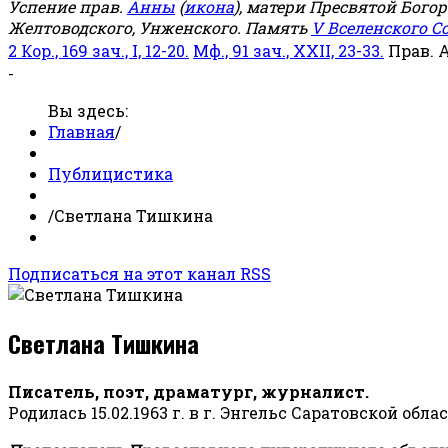
Успение прав.
Анны
(
икона
), матери Пресвятой Бого
Желтоводского, Унженского. Память
V Вселенского С
2 Кор., 169 зач., I, 12-20.
Мф., 91 зач., XXII, 23-33.
Прав. 
-
Вы здесь:
Главная
/
Публицистика
/
Светлана Тишкина
Подписаться на этот канал RSS
Светлана Тишкина
Писатель, поэт, драматург, журналист.
Родилась 15.02.1963 г. в г. Энгельс Саратовской обла