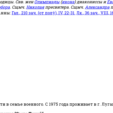
родицы. Свв. жен
Олимпиады
(
икона
) диакониссы и
Ев
обора
. Сщмч.
Николая
пресвитера. Сщмч.
Александра
п
Анны:
Гал., 210 зач. (от полу́), IV, 22-31.
Лк., 36 зач., VIII, 1
сти в семье военного. С 1975 года проживает в г. Луга