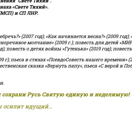
ения "Свете Тихий".
аха «Свете Тихий».
(МСП) и СП ЛНР.
чь?» (2007 год); «Как начинается весна?» (2009 год); 
асноречивое молчание» (2009 г.); повесть для детей «МИ
 повесть о детях войны «Гутенька» (2019 год); повесть 
9 г); пьеса в стихах «ПсевдоСовесть нашего времени» (201
ственская сказка «Вернуть папу»; пьеса «С верой в Поб
н.
и сохрани Русь Святую единую и неделимую!
 осилит идущий...