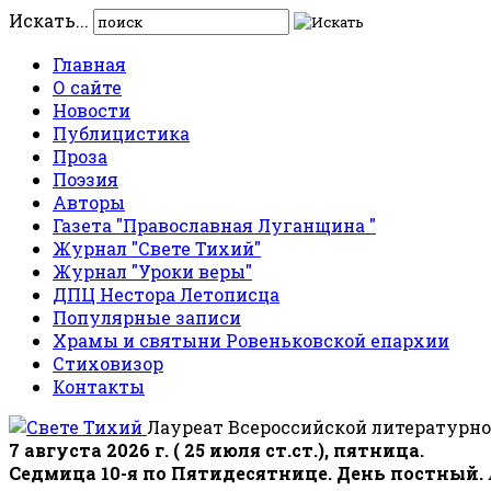
Искать...
Главная
О сайте
Новости
Публицистика
Проза
Поэзия
Авторы
Газета "Православная Луганщина "
Журнал "Свете Тихий"
Журнал "Уроки веры"
ДПЦ Нестора Летописца
Популярные записи
Храмы и святыни Ровеньковской епархии
Стиховизор
Контакты
Лауреат Всероссийской литературно
7 августа 2026 г. ( 25 июля ст.ст.), пятница.
Седмица 10-я по Пятидесятнице. День постный.