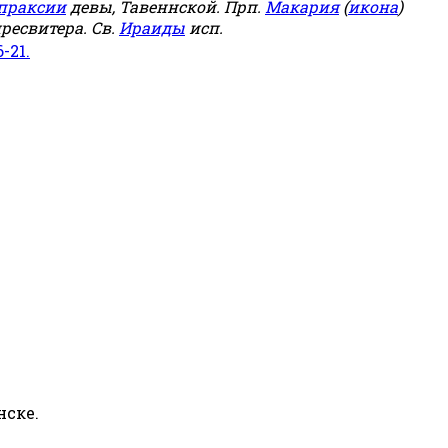
праксии
девы, Тавеннской. Прп.
Макария
(
икона
)
ресвитера. Св.
Ираиды
исп.
6-21.
нске.