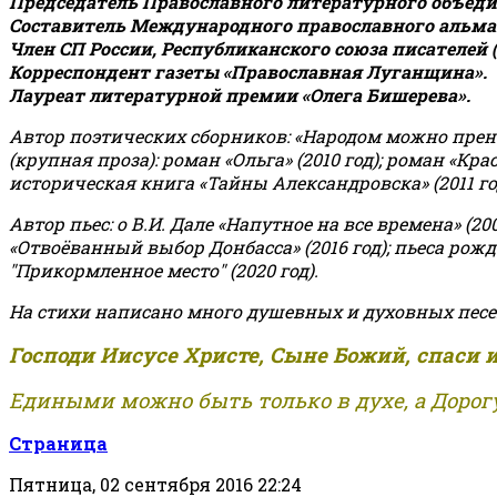
Председатель Православного литературного объедин
Составитель Международного православного альман
Член СП России, Республиканского союза писателей 
Корреспондент газеты «Православная Луганщина»
.
Лауреат литературной премии «Олега Бишерева».
Автор поэтических сборников: «Народом можно пренебре
(крупная проза): роман «Ольга» (2010 год); роман «Кр
историческая книга «Тайны Александровска» (2011 год);
Автор пьес: о В.И. Дале «Напутное на все времена» (200
«Отвоёванный выбор Донбасса» (2016 год); пьеса рожде
"Прикормленное место" (2020 год).
На стихи написано много душевных и духовных песе
Господи Иисусе Христе, Сыне Божий, спаси 
Едиными можно быть только в духе, а Дорогу
Страница
Пятница, 02 сентября 2016 22:24