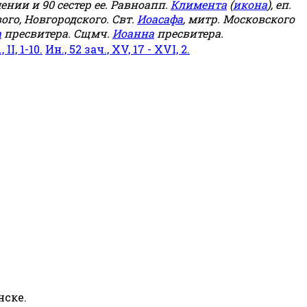
мении и 90 сестер ее. Равноапп.
Климента
(
икона
), еп.
ого, Новгородского. Свт.
Иоасафа
, митр. Московского
а
пресвитера. Сщмч.
Иоанна
пресвитера.
 II, 1-10.
Ин., 52 зач., XV, 17 - XVI, 2.
нске.