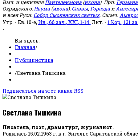
Вмч. и целителя
Пантелеимона
(
икона
). Прп.
Германа
Охридского,
Наума
(
икона
),
Саввы
,
Горазда
и
Ангеляр
и всея Руси.
Собор Смоленских святых
. Сщмч.
Амвро
Утр. - Ев. 10-е,
Ин., 66 зач., XXI, 1-14.
Лит. -
1 Кор., 131 за
-
Вы здесь:
Главная
/
Публицистика
/
Светлана Тишкина
Подписаться на этот канал RSS
Светлана Тишкина
Писатель, поэт, драматург, журналист.
Родилась 15.02.1963 г. в г. Энгельс Саратовской обла