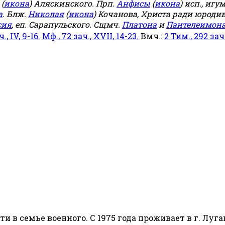
(
икона
) Аляскинского. Прп.
Анфисы
(
икона
) исп., игу
а
. Блж.
Николая
(
икона
) Кочанова, Христа ради юродив
сия
, еп. Сарапульского. Сщмч.
Платона
и
Пантелеимон
ч., IV, 9-16.
Мф., 72 зач., XVII, 14-23.
Вмч.:
2 Тим., 292 зач.,
сти в семье военного. С 1975 года проживает в г. Луга