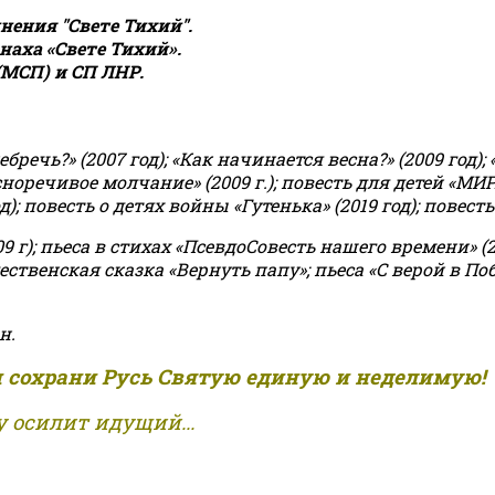
ения "Свете Тихий".
аха «Свете Тихий».
(МСП) и СП ЛНР.
чь?» (2007 год); «Как начинается весна?» (2009 год); 
асноречивое молчание» (2009 г.); повесть для детей «МИ
 повесть о детях войны «Гутенька» (2019 год); повесть 
9 г); пьеса в стихах «ПсевдоСовесть нашего времени» (201
ственская сказка «Вернуть папу»; пьеса «С верой в Поб
н.
и сохрани Русь Святую единую и неделимую!
 осилит идущий...