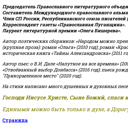
Председатель Православного литературного объедин
Составитель Международного православного альман
Член СП России, Республиканского союза писателей 
Корреспондент газеты «Православная Луганщина»
.
Лауреат литературной премии «Олега Бишерева».
Автор поэтических сборников: «Народом можно пренебре
(крупная проза): роман «Ольга» (2010 год); роман «Кр
историческая книга «Тайны Александровска» (2011 год);
Автор пьес: о В.И. Дале «Напутное на все времена» (200
«Отвоёванный выбор Донбасса» (2016 год); пьеса рожде
"Прикормленное место" (2020 год).
На стихи написано много душевных и духовных песе
Господи Иисусе Христе, Сыне Божий, спаси 
Едиными можно быть только в духе, а Дорогу
Страница