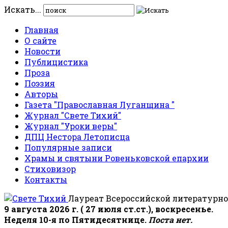
Искать...
Главная
О сайте
Новости
Публицистика
Проза
Поэзия
Авторы
Газета "Православная Луганщина "
Журнал "Свете Тихий"
Журнал "Уроки веры"
ДПЦ Нестора Летописца
Популярные записи
Храмы и святыни Ровеньковской епархии
Стиховизор
Контакты
Лауреат Всероссийской литературно
9 августа 2026 г. ( 27 июля ст.ст.), воскресенье.
Неделя 10-я по Пятидесятнице.
Поста нет.