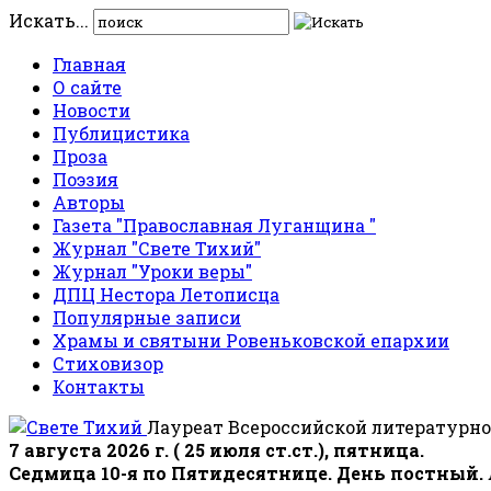
Искать...
Главная
О сайте
Новости
Публицистика
Проза
Поэзия
Авторы
Газета "Православная Луганщина "
Журнал "Свете Тихий"
Журнал "Уроки веры"
ДПЦ Нестора Летописца
Популярные записи
Храмы и святыни Ровеньковской епархии
Стиховизор
Контакты
Лауреат Всероссийской литературно
7 августа 2026 г. ( 25 июля ст.ст.), пятница.
Седмица 10-я по Пятидесятнице. День постный.