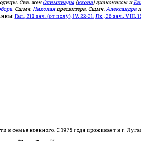
родицы. Свв. жен
Олимпиады
(
икона
) диакониссы и
Ев
обора
. Сщмч.
Николая
пресвитера. Сщмч.
Александра
п
Анны:
Гал., 210 зач. (от полу́), IV, 22-31.
Лк., 36 зач., VIII, 1
сти в семье военного. С 1975 года проживает в г. Луга