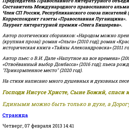
Председатель Православного литературного объедин
Составитель Международного православного альман
Член СП России, Республиканского союза писателей 
Корреспондент газеты «Православная Луганщина»
.
Лауреат литературной премии «Олега Бишерева».
Автор поэтических сборников: «Народом можно пренебре
(крупная проза): роман «Ольга» (2010 год); роман «Кр
историческая книга «Тайны Александровска» (2011 год);
Автор пьес: о В.И. Дале «Напутное на все времена» (200
«Отвоёванный выбор Донбасса» (2016 год); пьеса рожде
"Прикормленное место" (2020 год).
На стихи написано много душевных и духовных песе
Господи Иисусе Христе, Сыне Божий, спаси 
Едиными можно быть только в духе, а Дорогу
Страница
Четверг, 07 февраля 2013 14:41