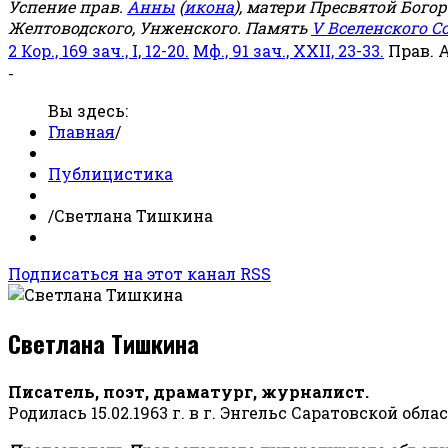
Успение прав.
Анны
(
икона
), матери Пресвятой Бого
Желтоводского, Унженского. Память
V Вселенского С
2 Кор., 169 зач., I, 12-20.
Мф., 91 зач., XXII, 23-33.
Прав. 
-
Вы здесь:
Главная
/
Публицистика
/
Светлана Тишкина
Подписаться на этот канал RSS
Светлана Тишкина
Писатель, поэт, драматург, журналист.
Родилась 15.02.1963 г. в г. Энгельс Саратовской обла