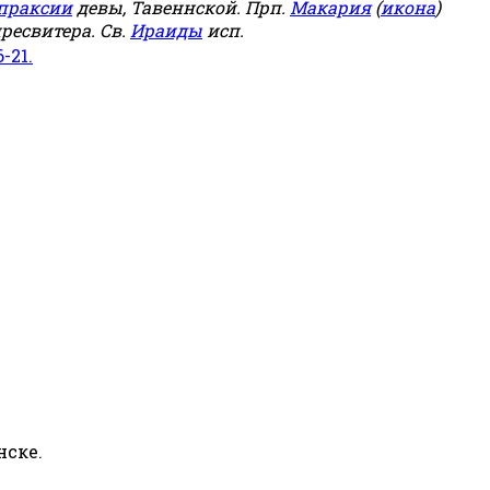
праксии
девы, Тавеннской. Прп.
Макария
(
икона
)
ресвитера. Св.
Ираиды
исп.
6-21.
нске.