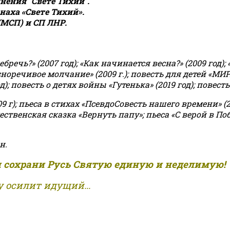
ения "Свете Тихий".
аха «Свете Тихий».
(МСП) и СП ЛНР.
чь?» (2007 год); «Как начинается весна?» (2009 год); 
асноречивое молчание» (2009 г.); повесть для детей «МИ
 повесть о детях войны «Гутенька» (2019 год); повесть 
9 г); пьеса в стихах «ПсевдоСовесть нашего времени» (201
ственская сказка «Вернуть папу»; пьеса «С верой в Поб
н.
и сохрани Русь Святую единую и неделимую!
 осилит идущий...