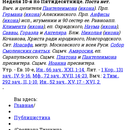
Неделя 10-я по Пятидесятнице.
Поста нет.
Вмч. и целителя
Пантелеимона
(
икона
). Прп.
Германа
(
икона
) Аляскинского. Прп.
Анфисы
(
икона
) исп., игумении и 90 сестер ее. Равноапп.
Климента
(
икона
), еп. Охридского,
Наума
(
икона
),
Саввы
,
Горазда
и
Ангеляра
. Блж.
Николая
(
икона
)
Кочанова, Христа ради юродивого, Новгородского.
Свт.
Иоасафа
, митр. Московского и всея Руси.
Собор
Смоленских святых
. Сщмч.
Амвросия
, еп.
Сарапульского. Сщмч.
Платона
и
Пантелеимона
пресвитера. Сщмч.
Иоанна
пресвитера.
Утр. - Ев. 10-е,
Ин., 66 зач., XXI, 1-14.
Лит. -
1 Кор., 131
зач., IV, 9-16.
Мф., 72 зач., XVII, 14-23.
Вмч.:
2 Тим.,
292 зач., II, 1-10.
Ин., 52 зач., XV, 17 - XVI, 2.
-
Вы здесь:
Главная
/
Публицистика
/
Светлана Тишкина