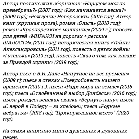
Автор поэтических сборников: «Народом можно
пренебречь?» (2007 год); «Как начинается весна?»
(2009 год); «Рождение Новороссии» (2016 год).
Автор
книг (крупная проза): роман «Ольга» (2010 год);
роман «Красноречивое молчание» (2009 г.); повесть
для детей «МИРАЖИ на дорогах + детские
ШАЛОСТИ», (2011 год); историческая книга «Тайны
Александровска» (2011 год); повесть о детях войны
«Гутенька» (2019 год); повесть «Сказ о том, как казаки
за Правдой ходили» (2019 год);
Автор пьес: о В.И. Дале «Напутное на все времена»
(2009 г); пьеса в стихах «ПсевдоСовесть нашего
времени» (2010 г.); пьеса «Ради мира на земле» (2015
год); пьеса «Отвоёванный выбор Донбасса» (2016 год);
пьеса рождественская сказка «Вернуть папу»; пьеса
«С верой в Победу – за хлебом!»
;
пьеса «Родные
небратья» (2018 год), "Прикормленное место" (2020
год).
На стихи написано много душевных и духовных
песен.