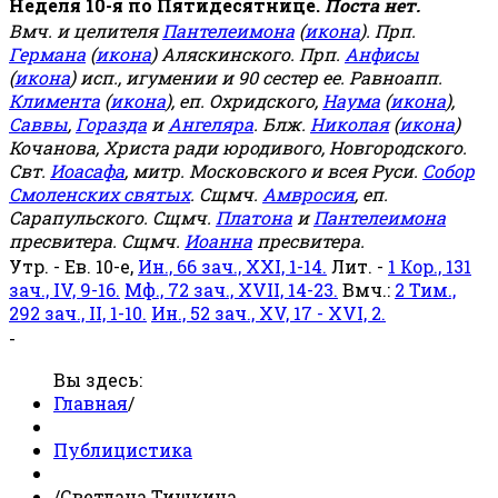
Неделя 10-я по Пятидесятнице.
Поста нет.
Вмч. и целителя
Пантелеимона
(
икона
). Прп.
Германа
(
икона
) Аляскинского. Прп.
Анфисы
(
икона
) исп., игумении и 90 сестер ее. Равноапп.
Климента
(
икона
), еп. Охридского,
Наума
(
икона
),
Саввы
,
Горазда
и
Ангеляра
. Блж.
Николая
(
икона
)
Кочанова, Христа ради юродивого, Новгородского.
Свт.
Иоасафа
, митр. Московского и всея Руси.
Собор
Смоленских святых
. Сщмч.
Амвросия
, еп.
Сарапульского. Сщмч.
Платона
и
Пантелеимона
пресвитера. Сщмч.
Иоанна
пресвитера.
Утр. - Ев. 10-е,
Ин., 66 зач., XXI, 1-14.
Лит. -
1 Кор., 131
зач., IV, 9-16.
Мф., 72 зач., XVII, 14-23.
Вмч.:
2 Тим.,
292 зач., II, 1-10.
Ин., 52 зач., XV, 17 - XVI, 2.
-
Вы здесь:
Главная
/
Публицистика
/
Светлана Тишкина