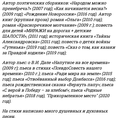
Автор поэтических сборников: «Народом можно
пренебречь?» (2007 год); «Как начинается весна?»
(2009 год); «Рождение Новороссии» (2016 год).
Автор
книг (крупная проза): роман «Ольга» (2010 год);
роман «Красноречивое молчание» (2009 г.); повесть
для детей «МИРАЖИ на дорогах + детские
ШАЛОСТИ», (2011 год); историческая книга «Тайны
Александровска» (2011 год); повесть о детях войны
«Гутенька» (2019 год); повесть «Сказ о том, как казаки
за Правдой ходили» (2019 год);
Автор пьес: о В.И. Дале «Напутное на все времена»
(2009 г); пьеса в стихах «ПсевдоСовесть нашего
времени» (2010 г.); пьеса «Ради мира на земле» (2015
год); пьеса «Отвоёванный выбор Донбасса» (2016 год);
пьеса рождественская сказка «Вернуть папу»; пьеса
«С верой в Победу – за хлебом!»
;
пьеса «Родные
небратья» (2018 год), "Прикормленное место" (2020
год).
На стихи написано много душевных и духовных
песен.