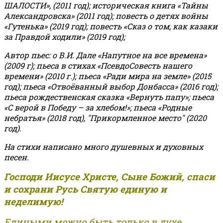
ШАЛОСТИ», (2011 год); историческая книга «Тайны
Александровска» (2011 год); повесть о детях войны
«Гутенька» (2019 год); повесть «Сказ о том, как казаки
за Правдой ходили» (2019 год);
Автор пьес: о В.И. Дале «Напутное на все времена»
(2009 г); пьеса в стихах «ПсевдоСовесть нашего
времени» (2010 г.); пьеса «Ради мира на земле» (2015
год); пьеса «Отвоёванный выбор Донбасса» (2016 год);
пьеса рождественская сказка «Вернуть папу»; пьеса
«С верой в Победу – за хлебом!»
;
пьеса «Родные
небратья» (2018 год), "Прикормленное место" (2020
год).
На стихи написано много душевных и духовных
песен.
Господи Иисусе Христе, Сыне Божий, спаси
и сохрани Русь Святую единую и
неделимую!
Едиными можно быть только в духе,