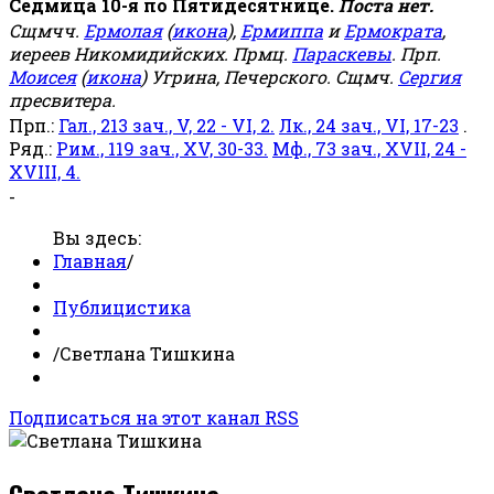
Седмица 10-я по Пятидесятнице.
Поста нет.
Сщмчч.
Ермолая
(
икона
),
Ермиппа
и
Ермократа
,
иереев Никомидийских. Прмц.
Параскевы
. Прп.
Моисея
(
икона
) Угрина, Печерского. Сщмч.
Сергия
пресвитера.
Прп.:
Гал., 213 зач., V, 22 - VI, 2.
Лк., 24 зач., VI, 17-23
.
Ряд.:
Рим., 119 зач., XV, 30-33.
Мф., 73 зач., XVII, 24 -
XVIII, 4.
-
Вы здесь:
Главная
/
Публицистика
/
Светлана Тишкина
Подписаться на этот канал RSS
Светлана Тишкина