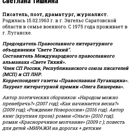
Писатель, поэт, драматург, журналист.
Родилась 15.02.1963 г. в г. Энгельс Саратовской
области в семье военного. С 1975 года проживает в
г. Луганске.
Председатель Православного литературного
объединения "Свете Тихий".
Составитель Международного православного
альманаха «Свете Тихий».
Член СП России, Республиканского союза писателей
(МСП) и СП ЛНР.
Корреспондент газеты «Православная Луганщина»
.
Лауреат литературной премии «Олега Бишерева».
Автор поэтических сборников: «Народом можно
пренебречь?» (2007 год); «Как начинается весна?»
(2009 год); «Рождение Новороссии» (2016 год).
Автор
книг (крупная проза): роман «Ольга» (2010 год);
роман «Красноречивое молчание» (2009 г.); повесть
для детей «МИРАЖИ на дорогах + детские