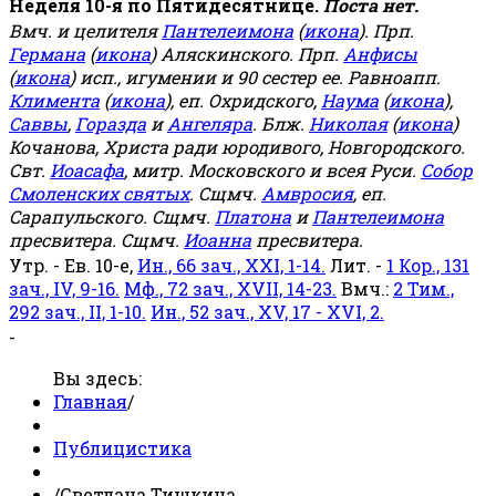
Неделя 10-я по Пятидесятнице.
Поста нет.
Вмч. и целителя
Пантелеимона
(
икона
). Прп.
Германа
(
икона
) Аляскинского. Прп.
Анфисы
(
икона
) исп., игумении и 90 сестер ее. Равноапп.
Климента
(
икона
), еп. Охридского,
Наума
(
икона
),
Саввы
,
Горазда
и
Ангеляра
. Блж.
Николая
(
икона
)
Кочанова, Христа ради юродивого, Новгородского.
Свт.
Иоасафа
, митр. Московского и всея Руси.
Собор
Смоленских святых
. Сщмч.
Амвросия
, еп.
Сарапульского. Сщмч.
Платона
и
Пантелеимона
пресвитера. Сщмч.
Иоанна
пресвитера.
Утр. - Ев. 10-е,
Ин., 66 зач., XXI, 1-14.
Лит. -
1 Кор., 131
зач., IV, 9-16.
Мф., 72 зач., XVII, 14-23.
Вмч.:
2 Тим.,
292 зач., II, 1-10.
Ин., 52 зач., XV, 17 - XVI, 2.
-
Вы здесь:
Главная
/
Публицистика
/
Светлана Тишкина