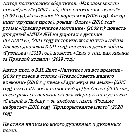
Автор поэтических сборников: «Народом можно
пренебречь?» (2007 год); «Как начинается весна?»
(2009 год); «Рождение Новороссии» (2016 год).
Автор
книг (крупная проза): роман «Ольга» (2010 год);
роман «Красноречивое молчание» (2009 г.); повесть
для детей «МИРАЖИ на дорогах + детские
ШАЛОСТИ», (2011 год); историческая книга «Тайны
Александровска» (2011 год); повесть о детях войны
«Гутенька» (2019 год); повесть «Сказ о том, как казаки
за Правдой ходили» (2019 год);
Автор пьес: о В.И. Дале «Напутное на все времена»
(2009 г); пьеса в стихах «ПсевдоСовесть нашего
времени» (2010 г.); пьеса «Ради мира на земле» (2015
год); пьеса «Отвоёванный выбор Донбасса» (2016 год);
пьеса рождественская сказка «Вернуть папу»; пьеса
«С верой в Победу – за хлебом!»
;
пьеса «Родные
небратья» (2018 год), "Прикормленное место" (2020
год).
На стихи написано много душевных и духовных
песен.