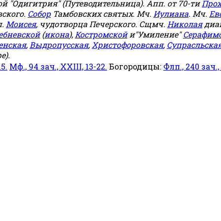
й "Одигитрия" (Путеводительница). Апп. от 70-ти
Прох
овского.
Собор
Тамбовских святых. Мч.
Иулиана
. Мч.
Ев
п.
Моисея
, чудотворца Печерского. Сщмч.
Николая
диа
ебневской
(
икона
),
Костромской
и"Умиление"
Серафим
енская
,
Выдропусская
,
Христофоровская
,
Супрасльска
е).
15.
Мф., 94 зач., XXIII, 13-22.
Богородицы:
Флп., 240 зач., I