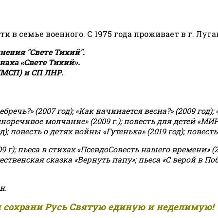
сти в семье военного. С 1975 года проживает в г. Луга
ения "Свете Тихий".
аха «Свете Тихий».
(МСП) и СП ЛНР.
чь?» (2007 год); «Как начинается весна?» (2009 год); 
асноречивое молчание» (2009 г.); повесть для детей «МИ
 повесть о детях войны «Гутенька» (2019 год); повесть 
9 г); пьеса в стихах «ПсевдоСовесть нашего времени» (201
ственская сказка «Вернуть папу»; пьеса «С верой в Поб
н.
и сохрани Русь Святую единую и неделимую!