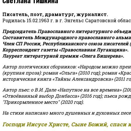
Писатель, поэт, драматург, журналист.
Родилась 15.02.1963 г. в г. Энгельс Саратовской обла
Председатель Православного литературного объедин
Составитель Международного православного альман
Член СП России, Республиканского союза писателей 
Корреспондент газеты «Православная Луганщина»
.
Лауреат литературной премии «Олега Бишерева».
Автор поэтических сборников: «Народом можно пренебре
(крупная проза): роман «Ольга» (2010 год); роман «Кр
историческая книга «Тайны Александровска» (2011 год);
Автор пьес: о В.И. Дале «Напутное на все времена» (200
«Отвоёванный выбор Донбасса» (2016 год); пьеса рожде
"Прикормленное место" (2020 год).
На стихи написано много душевных и духовных песе
Господи Иисусе Христе, Сыне Божий, спаси 