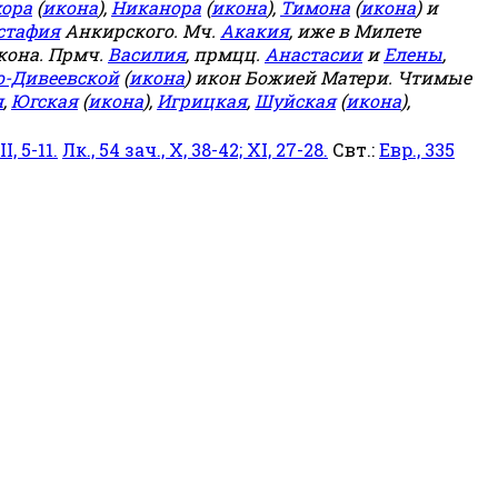
ора
(
икона
),
Никанора
(
икона
),
Тимона
(
икона
) и
стафия
Анкирского. Мч.
Акакия
, иже в Милете
кона. Прмч.
Василия
, прмцц.
Анастасии
и
Елены
,
о-Дивеевской
(
икона
) икон Божией Матери. Чтимые
я
,
Югская
(
икона
),
Игрицкая
,
Шуйская
(
икона
),
I, 5-11.
Лк., 54 зач., X, 38-42; XI, 27-28.
Свт.:
Евр., 335