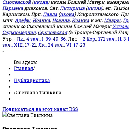
Смоленской
(
икона
) иконы Божией Матери, именуемо
Пармена
диаконов. Свт.
Питирима
(
икона
), еп. Тамб
Карийском. Прп.
Павла
(
икона
) Ксиропотамского. Пр
мчч.
Арефы
,
Иоанна
,
Иоанна
,
Иоанна
и мц.
Мавры
.
Гр
списки со Смоленской иконы Божией Матери:
Устюж
Седмиезерная
,
Сергиевская
(в Троице-Сергиевой Лавр
Утр. -
Лк., 4 зач., I, 39-49, 56.
Лит. -
2 Кор., 171 зач., II, 3-
зач., XIII, 17-21.
Лк., 24 зач., VI, 17-23
.
-
Вы здесь:
Главная
/
Публицистика
/
Светлана Тишкина
Подписаться на этот канал RSS
Светлана Тишкина