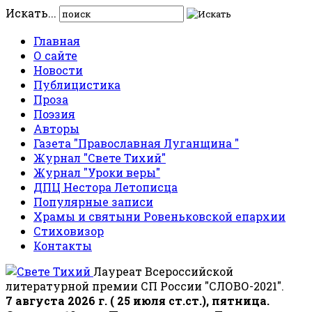
Искать...
Главная
О сайте
Новости
Публицистика
Проза
Поэзия
Авторы
Газета "Православная Луганщина "
Журнал "Свете Тихий"
Журнал "Уроки веры"
ДПЦ Нестора Летописца
Популярные записи
Храмы и святыни Ровеньковской епархии
Стиховизор
Контакты
Лауреат Всероссийской
литературной премии СП России "СЛОВО-2021".
7 августа 2026 г. ( 25 июля ст.ст.), пятница.