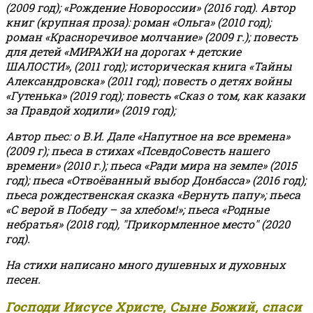
(2009 год); «Рождение Новороссии» (2016 год).
Автор
книг (крупная проза): роман «Ольга» (2010 год);
роман «Красноречивое молчание» (2009 г.); повесть
для детей «МИРАЖИ на дорогах + детские
ШАЛОСТИ», (2011 год); историческая книга «Тайны
Александровска» (2011 год); повесть о детях войны
«Гутенька» (2019 год); повесть «Сказ о том, как казаки
за Правдой ходили» (2019 год);
Автор пьес: о В.И. Дале «Напутное на все времена»
(2009 г); пьеса в стихах «ПсевдоСовесть нашего
времени» (2010 г.); пьеса «Ради мира на земле» (2015
год); пьеса «Отвоёванный выбор Донбасса» (2016 год);
пьеса рождественская сказка «Вернуть папу»; пьеса
«С верой в Победу – за хлебом!»
;
пьеса «Родные
небратья» (2018 год), "Прикормленное место" (2020
год).
На стихи написано много душевных и духовных
песен.
Господи Иисусе Христе, Сыне Божий, спаси