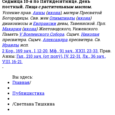
Седмица 10-я по Пятидесятнице. День
постный.
Пища с растительным маслом.
Успение прав.
Анны
(
икона
), матери Пресвятой
Богородицы. Свв. жен
Олимпиады
(
икона
)
диакониссы и
Евпраксии
девы, Тавеннской. Прп.
Макария
(
икона
) Желтоводского, Унженского.
Память
V Вселенского Собора
. Сщмч.
Николая
пресвитера. Сщмч.
Александра
пресвитера. Св.
Ираиды
исп.
2 Кор., 169 зач., I, 12-20.
Мф., 91 зач., XXII, 23-33.
Прав.
Анны:
Гал., 210 зач. (от полу́), IV, 22-31.
Лк., 36 зач.,
VIII, 16-21.
-
Вы здесь:
Главная
/
Публицистика
/
Светлана Тишкина