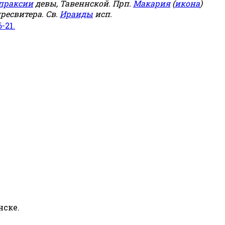
праксии
девы, Тавеннской. Прп.
Макария
(
икона
)
ресвитера. Св.
Ираиды
исп.
6-21.
нске.