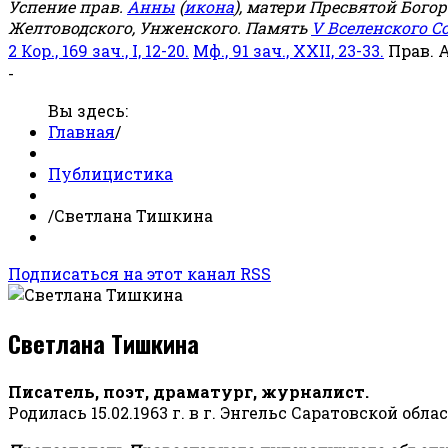
Успение прав.
Анны
(
икона
), матери Пресвятой Бого
Желтоводского, Унженского. Память
V Вселенского С
2 Кор., 169 зач., I, 12-20.
Мф., 91 зач., XXII, 23-33.
Прав. 
-
Вы здесь:
Главная
/
Публицистика
/
Светлана Тишкина
Подписаться на этот канал RSS
Светлана Тишкина
Писатель, поэт, драматург, журналист.
Родилась 15.02.1963 г. в г. Энгельс Саратовской обла