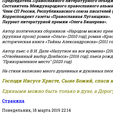
Председатель Православного литературного объедин
Составитель Международного православного альман
Член СП России, Республиканского союза писателей 
Корреспондент газеты «Православная Луганщина»
.
Лауреат литературной премии «Олега Бишерева».
Автор поэтических сборников: «Народом можно пренебре
(крупная проза): роман «Ольга» (2010 год); роман «Кр
историческая книга «Тайны Александровска» (2011 год);
Автор пьес: о В.И. Дале «Напутное на все времена» (200
«Отвоёванный выбор Донбасса» (2016 год); пьеса рожде
"Прикормленное место" (2020 год).
На стихи написано много душевных и духовных песе
Господи Иисусе Христе, Сыне Божий, спаси 
Едиными можно быть только в духе, а Дорогу
Страница
Понедельник, 18 марта 2019 22:14