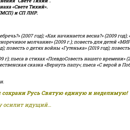
ения "Свете Тихий".
аха «Свете Тихий».
(МСП) и СП ЛНР.
чь?» (2007 год); «Как начинается весна?» (2009 год); 
асноречивое молчание» (2009 г.); повесть для детей «МИ
 повесть о детях войны «Гутенька» (2019 год); повесть 
9 г); пьеса в стихах «ПсевдоСовесть нашего времени» (201
ственская сказка «Вернуть папу»; пьеса «С верой в Поб
н.
и сохрани Русь Святую единую и неделимую!
 осилит идущий...