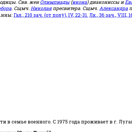
родицы. Свв. жен
Олимпиады
(
икона
) диакониссы и
Ев
обора
. Сщмч.
Николая
пресвитера. Сщмч.
Александра
п
Анны:
Гал., 210 зач. (от полу́), IV, 22-31.
Лк., 36 зач., VIII, 1
сти в семье военного. С 1975 года проживает в г. Луга