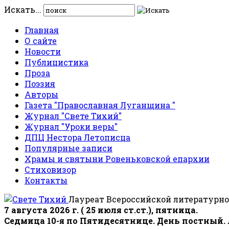
Искать...
Главная
О сайте
Новости
Публицистика
Проза
Поэзия
Авторы
Газета "Православная Луганщина "
Журнал "Свете Тихий"
Журнал "Уроки веры"
ДПЦ Нестора Летописца
Популярные записи
Храмы и святыни Ровеньковской епархии
Стиховизор
Контакты
Лауреат Всероссийской литературно
7 августа 2026 г. ( 25 июля ст.ст.), пятница.
Седмица 10-я по Пятидесятнице. День постный.