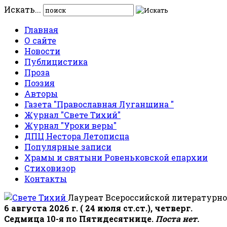
Искать...
Главная
О сайте
Новости
Публицистика
Проза
Поэзия
Авторы
Газета "Православная Луганщина "
Журнал "Свете Тихий"
Журнал "Уроки веры"
ДПЦ Нестора Летописца
Популярные записи
Храмы и святыни Ровеньковской епархии
Стиховизор
Контакты
Лауреат Всероссийской литературно
6 августа 2026 г. ( 24 июля ст.ст.), четверг.
Седмица 10-я по Пятидесятнице.
Поста нет.