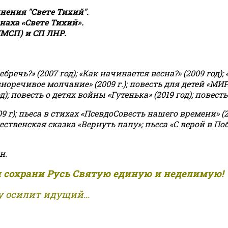
ения "Свете Тихий".
аха «Свете Тихий».
(МСП) и СП ЛНР.
чь?» (2007 год); «Как начинается весна?» (2009 год); 
асноречивое молчание» (2009 г.); повесть для детей «МИ
 повесть о детях войны «Гутенька» (2019 год); повесть 
9 г); пьеса в стихах «ПсевдоСовесть нашего времени» (201
ственская сказка «Вернуть папу»; пьеса «С верой в Поб
н.
и сохрани Русь Святую единую и неделимую!
 осилит идущий...