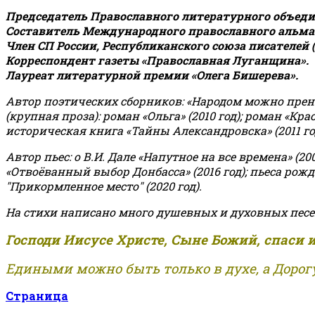
Председатель Православного литературного объедин
Составитель Международного православного альман
Член СП России, Республиканского союза писателей 
Корреспондент газеты «Православная Луганщина»
.
Лауреат литературной премии «Олега Бишерева».
Автор поэтических сборников: «Народом можно пренебре
(крупная проза): роман «Ольга» (2010 год); роман «Кр
историческая книга «Тайны Александровска» (2011 год);
Автор пьес: о В.И. Дале «Напутное на все времена» (200
«Отвоёванный выбор Донбасса» (2016 год); пьеса рожде
"Прикормленное место" (2020 год).
На стихи написано много душевных и духовных песе
Господи Иисусе Христе, Сыне Божий, спаси 
Едиными можно быть только в духе, а Дорогу
Страница