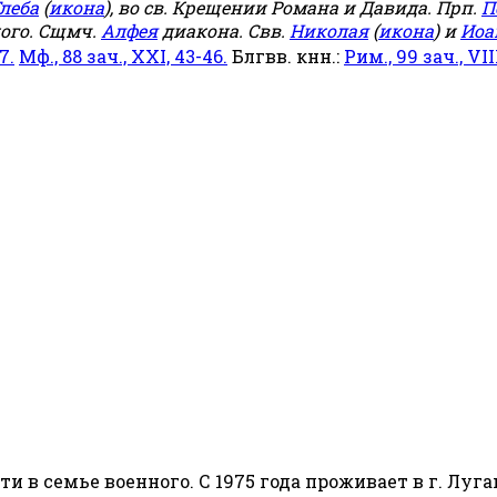
леба
(
икона
), во св. Крещении Романа и Давида. Прп.
П
ого. Сщмч.
Алфея
диакона. Свв.
Николая
(
икона
) и
Иоа
7.
Мф., 88 зач., XXI, 43-46.
Блгвв. кнн.:
Рим., 99 зач., VIII
сти в семье военного. С 1975 года проживает в г. Луга