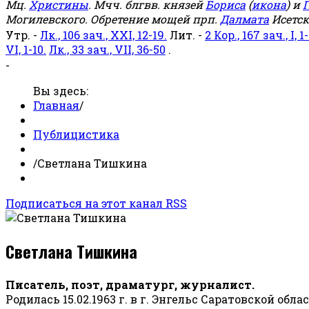
Мц.
Христины
. Мчч. блгвв. князей
Бориса
(
икона
) и
Г
Могилевского. Обретение мощей прп.
Далмата
Исетск
Утр. -
Лк., 106 зач., XXI, 12-19.
Лит. -
2 Кор., 167 зач., I, 1-
VI, 1-10.
Лк., 33 зач., VII, 36-50
.
-
Вы здесь:
Главная
/
Публицистика
/
Светлана Тишкина
Подписаться на этот канал RSS
Светлана Тишкина
Писатель, поэт, драматург, журналист.
Родилась 15.02.1963 г. в г. Энгельс Саратовской обла