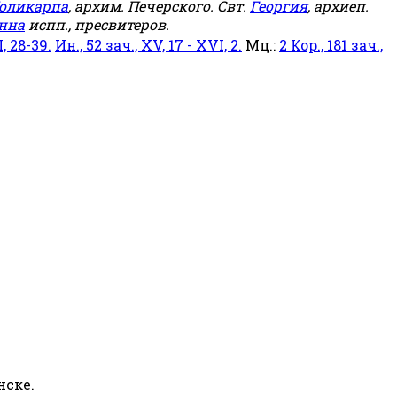
оликарпа
, архим. Печерского. Свт.
Георгия
, архиеп.
нна
испп., пресвитеров.
, 28-39.
Ин., 52 зач., XV, 17 - XVI, 2.
Мц.:
2 Кор., 181 зач.,
нске.