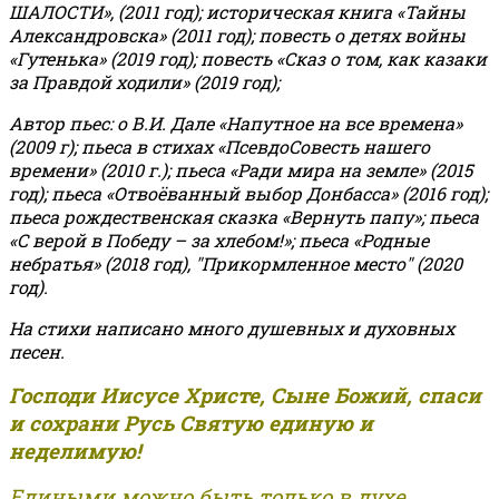
ШАЛОСТИ», (2011 год); историческая книга «Тайны
Александровска» (2011 год); повесть о детях войны
«Гутенька» (2019 год); повесть «Сказ о том, как казаки
за Правдой ходили» (2019 год);
Автор пьес: о В.И. Дале «Напутное на все времена»
(2009 г); пьеса в стихах «ПсевдоСовесть нашего
времени» (2010 г.); пьеса «Ради мира на земле» (2015
год); пьеса «Отвоёванный выбор Донбасса» (2016 год);
пьеса рождественская сказка «Вернуть папу»; пьеса
«С верой в Победу – за хлебом!»
;
пьеса «Родные
небратья» (2018 год), "Прикормленное место" (2020
год).
На стихи написано много душевных и духовных
песен.
Господи Иисусе Христе, Сыне Божий, спаси
и сохрани Русь Святую единую и
неделимую!
Едиными можно быть только в духе,