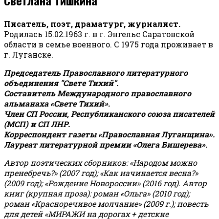
Писатель, поэт, драматург, журналист.
Родилась 15.02.1963 г. в г. Энгельс Саратовской
области в семье военного. С 1975 года проживает в
г. Луганске.
Председатель Православного литературного
объединения "Свете Тихий".
Составитель Международного православного
альманаха «Свете Тихий».
Член СП России, Республиканского союза писателей
(МСП) и СП ЛНР.
Корреспондент газеты «Православная Луганщина»
.
Лауреат литературной премии «Олега Бишерева».
Автор поэтических сборников: «Народом можно
пренебречь?» (2007 год); «Как начинается весна?»
(2009 год); «Рождение Новороссии» (2016 год).
Автор
книг (крупная проза): роман «Ольга» (2010 год);
роман «Красноречивое молчание» (2009 г.); повесть
для детей «МИРАЖИ на дорогах + детские