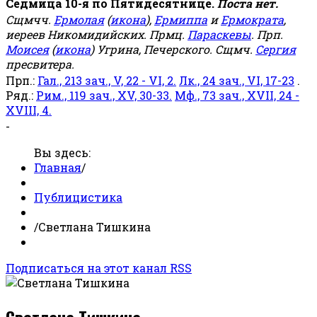
Седмица 10-я по Пятидесятнице.
Поста нет.
Сщмчч.
Ермолая
(
икона
),
Ермиппа
и
Ермократа
,
иереев Никомидийских. Прмц.
Параскевы
. Прп.
Моисея
(
икона
) Угрина, Печерского. Сщмч.
Сергия
пресвитера.
Прп.:
Гал., 213 зач., V, 22 - VI, 2.
Лк., 24 зач., VI, 17-23
.
Ряд.:
Рим., 119 зач., XV, 30-33.
Мф., 73 зач., XVII, 24 -
XVIII, 4.
-
Вы здесь:
Главная
/
Публицистика
/
Светлана Тишкина
Подписаться на этот канал RSS
Светлана Тишкина