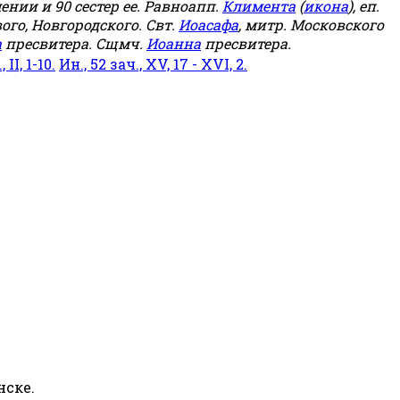
мении и 90 сестер ее. Равноапп.
Климента
(
икона
), еп.
ого, Новгородского. Свт.
Иоасафа
, митр. Московского
а
пресвитера. Сщмч.
Иоанна
пресвитера.
 II, 1-10.
Ин., 52 зач., XV, 17 - XVI, 2.
нске.