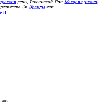
праксии
девы, Тавеннской. Прп.
Макария
(
икона
)
ресвитера. Св.
Ираиды
исп.
6-21.
нске.