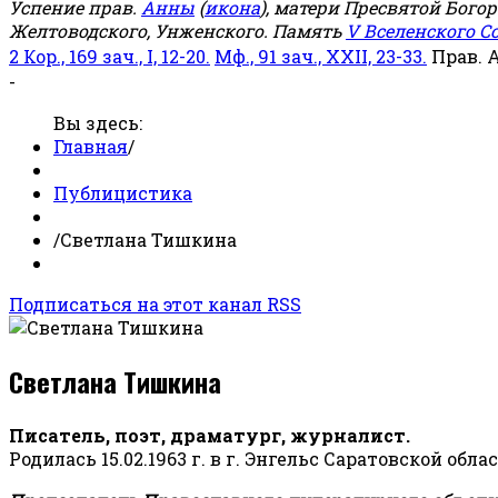
Успение прав.
Анны
(
икона
), матери Пресвятой Бого
Желтоводского, Унженского. Память
V Вселенского С
2 Кор., 169 зач., I, 12-20.
Мф., 91 зач., XXII, 23-33.
Прав. 
-
Вы здесь:
Главная
/
Публицистика
/
Светлана Тишкина
Подписаться на этот канал RSS
Светлана Тишкина
Писатель, поэт, драматург, журналист.
Родилась 15.02.1963 г. в г. Энгельс Саратовской обла