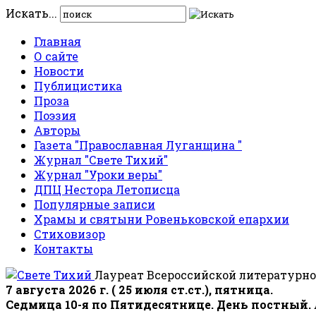
Искать...
Главная
О сайте
Новости
Публицистика
Проза
Поэзия
Авторы
Газета "Православная Луганщина "
Журнал "Свете Тихий"
Журнал "Уроки веры"
ДПЦ Нестора Летописца
Популярные записи
Храмы и святыни Ровеньковской епархии
Стиховизор
Контакты
Лауреат Всероссийской литературно
7 августа 2026 г. ( 25 июля ст.ст.), пятница.
Седмица 10-я по Пятидесятнице. День постный.