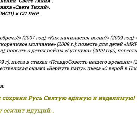
ения "Свете Тихий".
аха «Свете Тихий».
(МСП) и СП ЛНР.
чь?» (2007 год); «Как начинается весна?» (2009 год); 
асноречивое молчание» (2009 г.); повесть для детей «МИ
 повесть о детях войны «Гутенька» (2019 год); повесть 
9 г); пьеса в стихах «ПсевдоСовесть нашего времени» (201
ственская сказка «Вернуть папу»; пьеса «С верой в Поб
н.
и сохрани Русь Святую единую и неделимую!
 осилит идущий...