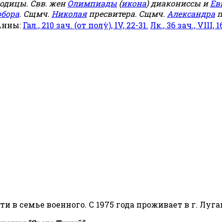
родицы. Свв. жен
Олимпиады
(
икона
) диакониссы и
Ев
обора
. Сщмч.
Николая
пресвитера. Сщмч.
Александра
п
Анны:
Гал., 210 зач. (от полу́), IV, 22-31.
Лк., 36 зач., VIII, 1
сти в семье военного. С 1975 года проживает в г. Луга