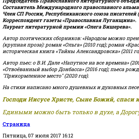
Председатель Православного литературного объедин
Составитель Международного православного альман
Член СП России, Республиканского союза писателей 
Корреспондент газеты «Православная Луганщина»
.
Лауреат литературной премии «Олега Бишерева».
Автор поэтических сборников: «Народом можно пренебре
(крупная проза): роман «Ольга» (2010 год); роман «Кр
историческая книга «Тайны Александровска» (2011 год);
Автор пьес: о В.И. Дале «Напутное на все времена» (200
«Отвоёванный выбор Донбасса» (2016 год); пьеса рожде
"Прикормленное место" (2020 год).
На стихи написано много душевных и духовных песе
Господи Иисусе Христе, Сыне Божий, спаси 
Едиными можно быть только в духе, а Дорогу
Страница
Пятница, 07 июля 2017 16:12